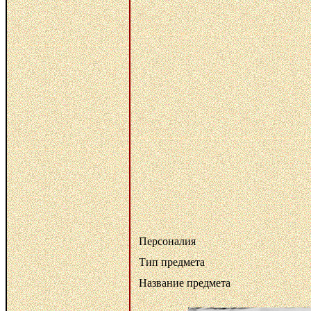
Персоналия
Тип предмета
Название предмета