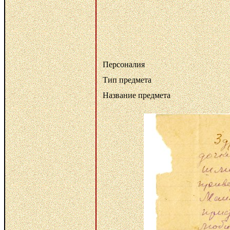
Персоналия
Тип предмета
Название предмета