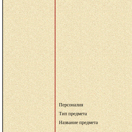
Персоналия
Тип предмета
Название предмета