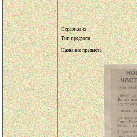
Персоналия
Тип предмета
Название предмета