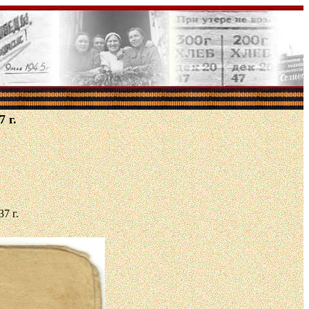
 г.
7 г.