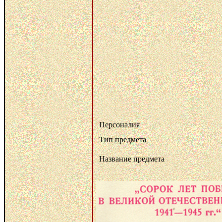
Персоналия
Тип предмета
Название предмета