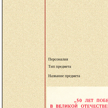
Персоналия
Тип предмета
Название предмета