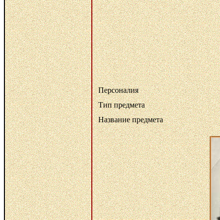
Персоналия
Тип предмета
Название предмета