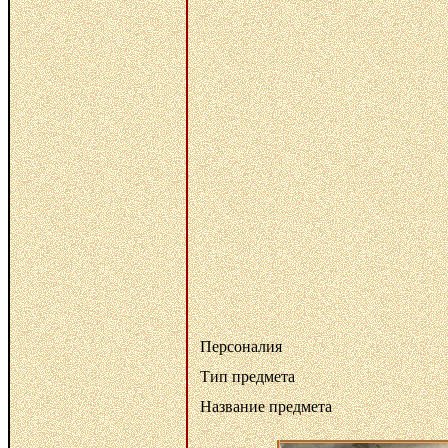
Персоналия
Тип предмета
Название предмета