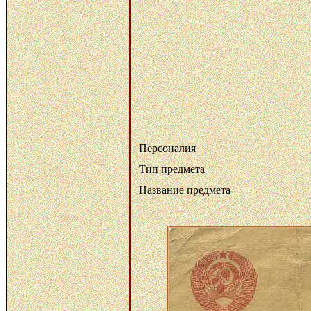
Персоналия
Тип предмета
Название предмета