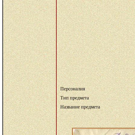
Персоналия
Тип предмета
Название предмета