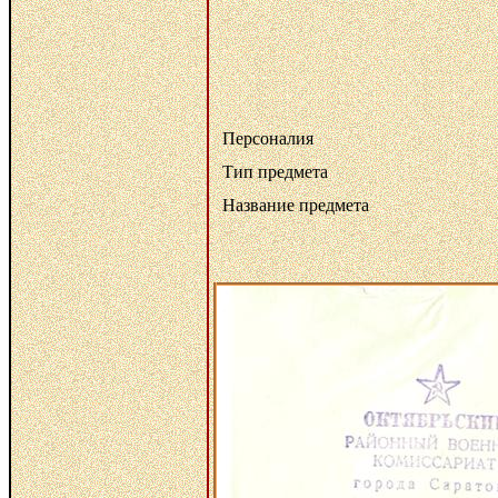
Персоналия
Тип предмета
Название предмета