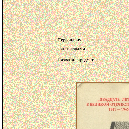
Персоналия
Тип предмета
Название предмета