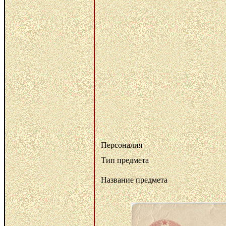
Персоналия
Тип предмета
Название предмета