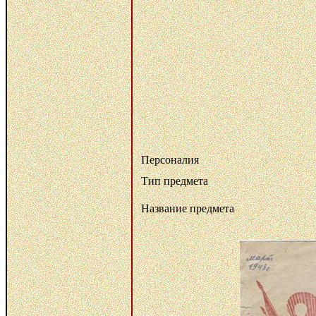
Персоналия
Тип предмета
Название предмета