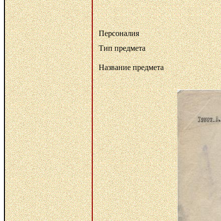
Персоналия
Тип предмета
Название предмета