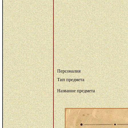
Персоналия
Тип предмета
Название предмета