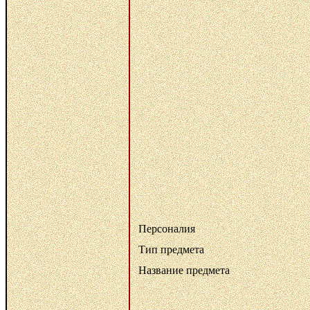
Персоналия
Тип предмета
Название предмета