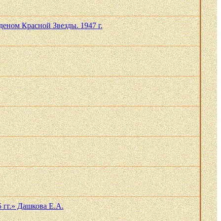
еном Красной Звезды. 1947 г.
 гг.» Дашкова Е.А.