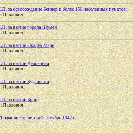
.П. за освобождение Бендер и более 150 населенных пунктов
н Павлович
.П. за взятие города Шумен
н Павлович
.П. за взятие Орадеа-Маре
н Павлович
.П. за взятие Дебрецена
н Павлович
.П. за взятие Будапешта
н Павлович
П. за взятие Брно
н Павлович
Людмиле Ноллетовой. Ноябрь 1942 г.