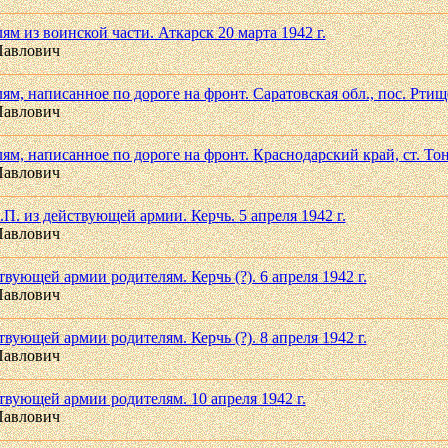
м из воинской части. Аткарск 20 марта 1942 г.
Павлович
м, написанное по дороге на фронт. Саратовская обл., пос. Ртище
Павлович
м, написанное по дороге на фронт. Краснодарский край, ст. Тонн
Павлович
. из действующей армии. Керчь. 5 апреля 1942 г.
Павлович
вующей армии родителям. Керчь (?). 6 апреля 1942 г.
Павлович
вующей армии родителям. Керчь (?). 8 апреля 1942 г.
Павлович
твующей армии родителям. 10 апреля 1942 г.
Павлович