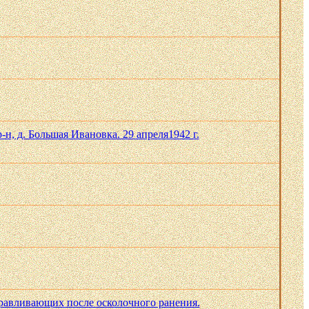
н, д. Большая Ивановка. 29 апреля1942 г.
оравливающих после осколочного ранения.