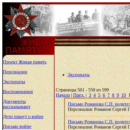
Проект Живая память
Персоналии
Экспонаты
Экспонаты
Страницы 501 - 550 из 599
Воспоминания
Начало
|
Пред.
|
3
4
5
6
7
8
9
10
Документы
Письмо Романова С.П. родителя
рассказывают
Персоналия: Романов Сергей 
Дети пишут о войне
Письмо Романова С.П. родителя
Письмо войне
Персоналия: Романов Сергей 