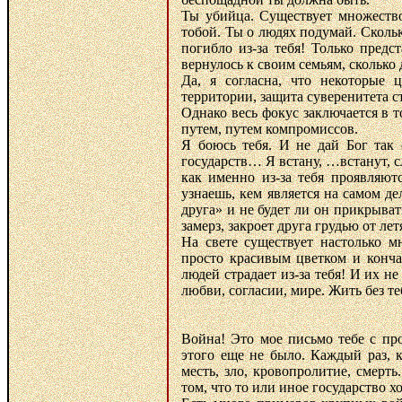
Ты убийца. Существует множество
тобой. Ты о людях подумай. Скол
погибло из-за тебя! Только предс
вернулось к своим семьям, сколько
Да, я согласна, что некоторые 
территории, защита суверенитета с
Однако весь фокус заключается в 
путем, путем компромиссов.
Я боюсь тебя. И не дай Бог так 
государств… Я встану, …встанут, сл
как именно из-за тебя проявляю
узнаешь, кем является на самом де
друга» и не будет ли он прикрыва
замерз, закроет друга грудью от ле
На свете существует настолько м
просто красивым цветком и конч
людей страдает из-за тебя! И их 
любви, согласии, мире. Жить без 
Война! Это мое письмо тебе с про
этого еще не было. Каждый раз, к
месть, зло, кровопролитие, смерт
том, что то или иное государство