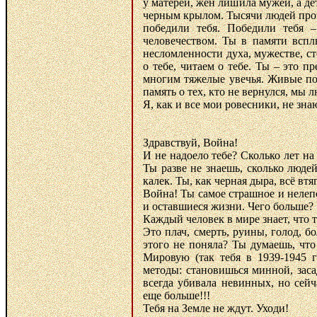
у матерей, жен лишила мужей, а де
черным крылом. Тысячи людей прош
победили тебя. Победили тебя 
человечеством. Ты в памяти всп
несломленности духа, мужестве, с
о тебе, читаем о тебе. Ты – это 
многим тяжелые увечья. Живые по
память о тех, кто не вернулся, мы 
Я, как и все мои ровесники, не знаю
Здравствуй, Война!
И не надоело тебе? Сколько лет н
Ты разве не знаешь, сколько людей
калек. Ты, как черная дыра, всё вт
Война! Ты самое страшное и нелепо
и оставшиеся жизни. Чего больше?
Каждый человек в мире знает, что т
Это плач, смерть, руины, голод, б
этого не поняла? Ты думаешь, что
Мировую (так тебя в 1939-1945 г
методы: становишься минной, заса
всегда убивала невинных, но сей
еще больше!!!
Тебя на Земле не ждут. Уходи!