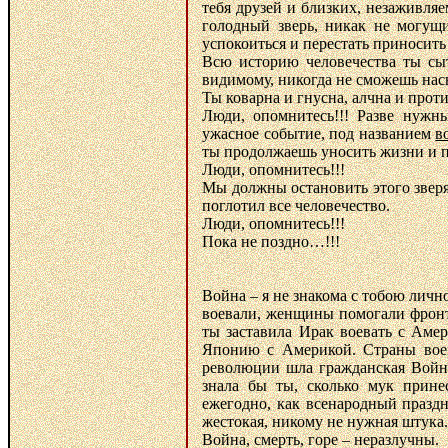
тебя друзей и близких, незаживляе
голодный зверь, никак не могущи
успокоиться и перестать приносить
Всю историю человечества ты сы
видимому, никогда не сможешь насы
Ты коварна и гнусна, алчна и прот
Люди, опомнитесь!!! Разве нужн
ужасное событие, под названием
в
ты продолжаешь уносить жизни и п
Люди, опомнитесь!!!
Мы должны остановить этого зверя
поглотил все человечество.
Люди, опомнитесь!!!
Пока не поздно…!!!
Война – я не знакома с тобою личн
воевали, женщины помогали фронт
ты заставила Ирак воевать с Аме
Японию с Америкой. Страны воев
революции шла гражданская Война
знала бы ты, сколько мук прине
ежегодно, как всенародный празд
жестокая, никому не нужная штука.
Война, смерть, горе – неразлучны.