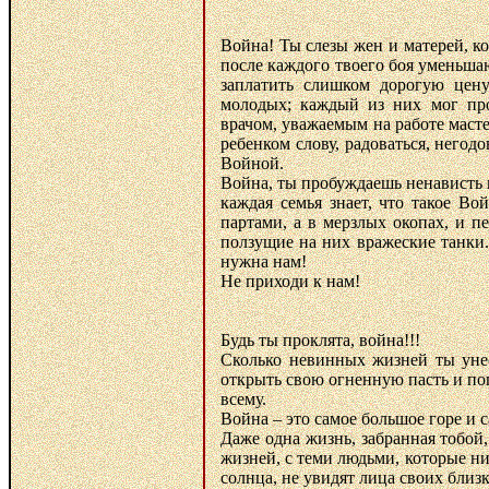
Война! Ты слезы жен и матерей, ко
после каждого твоего боя уменьша
заплатить слишком дорогую цен
молодых; каждый из них мог про
врачом, уважаемым на работе масте
ребенком слову, радоваться, негод
Войной.
Война, ты пробуждаешь ненависть 
каждая семья знает, что такое Во
партами, а в мерзлых окопах, и п
ползущие на них вражеские танки. 
нужна нам!
Не приходи к нам!
Будь ты проклята, война!!!
Сколько невинных жизней ты унес
открыть свою огненную пасть и пог
всему.
Война – это самое большое горе и 
Даже одна жизнь, забранная тобой
жизней, с теми людьми, которые ни
солнца, не увидят лица своих близк