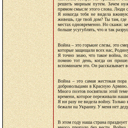
решить мирным путем. Зачем ну
прямом смысле этого слова. Люди с
Я никогда тебя не видела вживую
живешь, где твой дом? Ты там, гд
местах одновременно. Но скажи: за
больше усугублять, что и так разру
Война – это горькие слезы, это сме
которые защищали всех нас, Родину
Я точно знаю, что такое война, п
помню тот день, когда он прише
вспоминаем это. Он рассказывает вс
Война – это самая жестокая пор
добровольцами в Красную Армию. 
Много поэтов посвятили этой тем
времени, которое переживали наши
Я ни разу не видела войну. Только
бежали на Украину. У меня нет дед
В этом году наша страна празднуе
много пропало без вести. Война, 