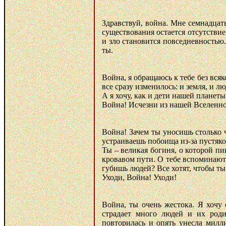
Здравствуй, война. Мне семнадцат
существования остается отсутствие
и зло становится повседневностью.
ты.
Война, я обращаюсь к тебе без всяк
все сразу изменилось: и земля, и л
А я хочу, как и дети нашей пла
Война! Исчезни из нашей Вселенн
Война! Зачем ты уносишь столько 
устраиваешь побоища из-за пустяко
Ты – великая богиня, о которой п
кровавом пути. О тебе вспоминают 
губишь людей? Все хотят, чтобы ты
Уходи, Война! Уходи!
Война, ты очень жестока. Я хочу 
страдает много людей и их род
повторилась и опять унесла милл