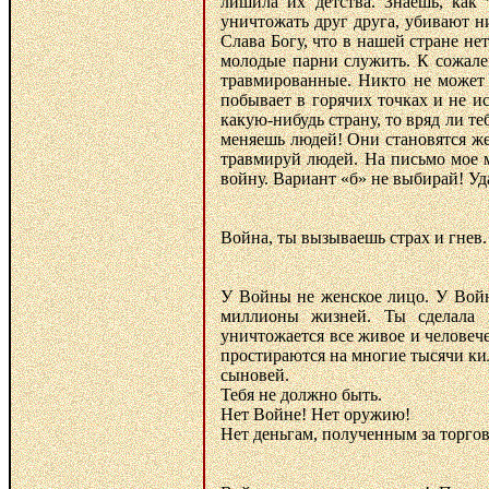
лишила их детства. Знаешь, как
уничтожать друг друга, убивают н
Слава Богу, что в нашей стране нет
молодые парни служить. К сожале
травмированные. Никто не может 
побывает в горячих точках и не и
какую-нибудь страну, то вряд ли т
меняешь людей! Они становятся же
травмируй людей. На письмо мое м
войну. Вариант «б» не выбирай! Уда
Война, ты вызываешь страх и гнев.
У Войны не женское лицо. У Войн
миллионы жизней. Ты сделала 
уничтожается все живое и человеч
простираются на многие тысячи кил
сыновей.
Тебя не должно быть.
Нет Войне! Нет оружию!
Нет деньгам, полученным за торго