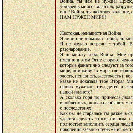
Война, ты нам не нужна! Прихо
убиваешь много талантов, разруша
они? Война, ты жестокое явление, 
НАМ НУЖЕН МИР!!!
Жестокая, ненавистная Война!
Я лично не знакома с тобой, но мне
Я не желаю встречи с тобой, Во
разочарование.
Я ненавижу тебя, Война! Мне п
именно в этом Огне сгорают челов
которые фанатично следуют за тоб
мире, они живут в мире, где главн
злость, ненависть, жестокость и ков
Разве не доказала тебе Вторая М
наших мужиков, труд детей и жен
нашей планете?
А сколько горя ты принесла людя
влюбленных, лишала любящих матер
о последствиях!
Как бы не старалась ты разжечь с
удастся сделать этого, никогда 
полностью заполнить сердца людей
поколения заявляю тебе: «Нет мест