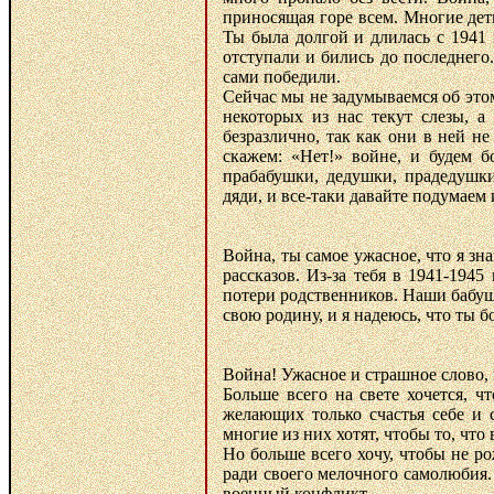
приносящая горе всем. Многие дет
Ты была долгой и длилась с 1941 
отступали и бились до последнего
сами победили.
Сейчас мы не задумываемся об этом
некоторых из нас текут слезы, 
безразлично, так как они в ней не
скажем: «Нет!» войне, и будем б
прабабушки, дедушки, прадедушки
дяди, и все-таки давайте подумаем
Война, ты самое ужасное, что я зна
рассказов. Из-за тебя в 1941-194
потери родственников. Наши бабуш
свою родину, и я надеюсь, что ты б
Война! Ужасное и страшное слово, 
Больше всего на свете хочется, ч
желающих только счастья себе и 
многие из них хотят, чтобы то, чт
Но больше всего хочу, чтобы не ро
ради своего мелочного самолюбия.
военный конфликт…