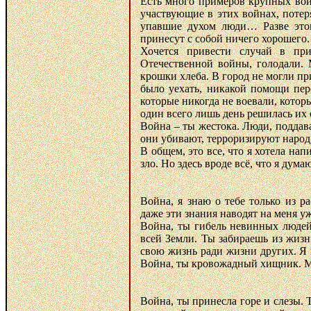
Есть много примеров крупных войн
участвующие в этих войнах, поте
упавшие духом люди… Разве этог
принесут с собой ничего хорошего.
Хочется привести случай в пр
Отечественной войны, голодали. 
крошки хлеба. В город не могли пр
было уехать, никакой помощи пер
которые никогда не воевали, кото
один всего лишь день решилась их 
Война – ты жестока. Люди, поддава
они убивают, терроризируют народ
В общем, это все, что я хотела на
зло. Но здесь вроде всё, что я дума
Война, я знаю о тебе только из 
даже эти знания наводят на меня уж
Война, ты гибель невинных людей
всей Земли. Ты забираешь из жизн
свою жизнь ради жизни других. Я 
Война, ты кровожадный хищник. Мы
Война, ты принесла горе и слезы. 