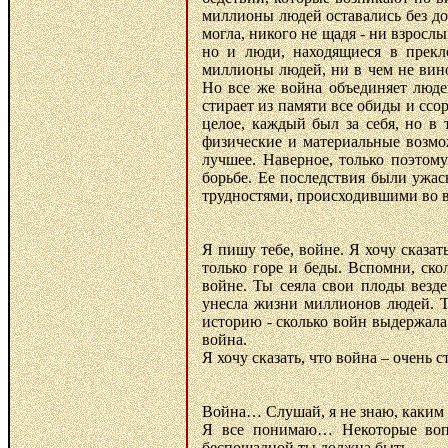
миллионы людей оставались без дом
могла, никого не щадя - ни взросл
но и люди, находящиеся в прекл
миллионы людей, ни в чем не вино
Но все же война объединяет людей
стирает из памяти все обиды и ссо
целое, каждый был за себя, но в 
физические и материальные возмо
лучшее. Наверное, только поэтом
борьбе. Ее последствия были ужас
трудностями, происходившими во в
Я пишу тебе, войне. Я хочу сказат
только горе и беды. Вспомни, ско
войне. Ты сеяла свои плоды везде
унесла жизни миллионов людей. Т
историю - сколько войн выдержала
война.
Я хочу сказать, что война – очень 
Война… Слушай, я не знаю, каким 
Я все понимаю… Некоторые вопр
беспощадной ты должна быть.