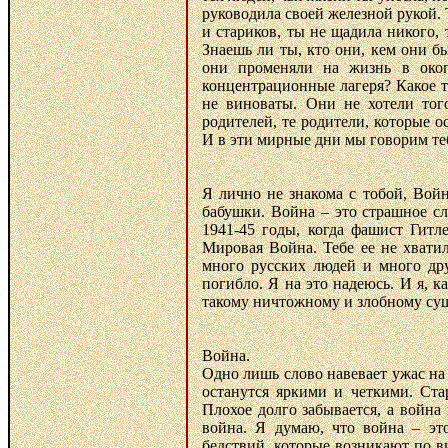
руководила своей железной рукой. 
и стариков, ты не щадила никого,
Знаешь ли ты, кто они, кем они 
они променяли на жизнь в око
концентрационные лагеря? Какое т
не виноваты. Они не хотели того
родителей, те родители, которые ос
И в эти мирные дни мы говорим теб
Я лично не знакома с тобой, Войн
бабушки. Война – это страшное с
1941-45 годы, когда фашист Гит
Мировая Война. Тебе ее не хватил
много русских людей и много дру
погибло. Я на это надеюсь. И я, к
такому ничтожному и злобному сущ
Война.
Одно лишь слово навевает ужас на
останутся яркими и четкими. Ста
Плохое долго забывается, а войн
война. Я думаю, что война – это
бедствий, которые возникают по вин