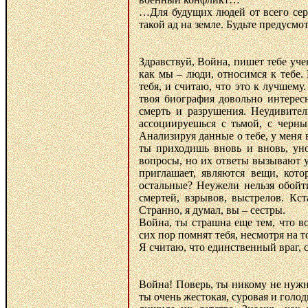
…Для будущих людей от всего сер
такой ад на земле. Будьте предусмо
Здравствуй, Война, пишет тебе учен
как мы – люди, относимся к тебе.
тебя, и считаю, что это к лучшему
твоя биография довольно интересн
смерть и разрушения. Неудивител
ассоциируешься с тьмой, с черн
Анализируя данные о тебе, у меня в
ты приходишь вновь и вновь, ун
вопросы, но их ответы вызывают у 
приглашает, являются вещи, кот
остальные? Неужели нельзя обойт
смертей, взрывов, выстрелов. Кс
Странно, я думал, вы – сестры.
Война, ты страшна еще тем, что в
сих пор помнят тебя, несмотря на т
Я считаю, что единственный враг, 
Война! Поверь, ты никому не нужна
ты очень жестокая, суровая и голо