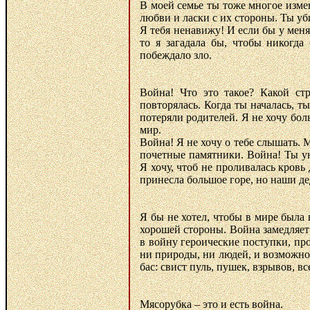
В моей семье ты тоже многое изме
любви и ласки с их стороны. Ты уб
Я тебя ненавижу! И если бы у меня
то я загадала бы, чтобы никогд
побеждало зло.
Война! Что это такое? Какой ст
повторялась. Когда ты началась, т
потеряли родителей. Я не хочу боль
мир.
Война! Я не хочу о тебе слышать.
почетные памятники. Война! Ты ун
Я хочу, чтоб не проливалась кровь
принесла большое горе, но наши д
Я бы не хотел, чтобы в мире была 
хорошей стороны. Война замедляет
в войну героические поступки, пр
ни природы, ни людей, и возможно
бас: свист пуль, пушек, взрывов, вс
Мясорубка – это и есть война.