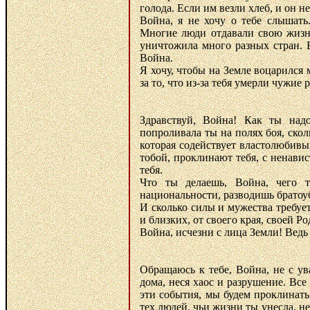
голода. Если им везли хлеб, и он н
Война, я не хочу о тебе слышать.
Многие люди отдавали свою жизнь
уничтожила много разных стран. 
Война.
Я хочу, чтобы на Земле воцарился 
за то, что из-за тебя умерли чужие
Здравствуй, Война! Как ты надо
попроливала ты на полях боя, ско
которая содействует властолюбивы
тобой, проклинают тебя, с ненавис
тебя.
Что ты делаешь, Война, чего 
национальности, разводишь брато
И сколько силы и мужества требует
и близких, от своего края, своей Ро
Война, исчезни с лица Земли! Ведь 
Обращаюсь к тебе, Война, не с ув
дома, неся хаос и разрушение. Все
эти события, мы будем проклинать 
тех людей, чьи жизни ты унесла, н