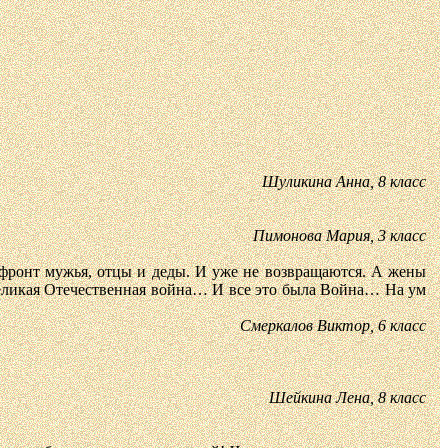
Шуликина Анна, 8 класс
Пимонова Мария, 3 класс
на фронт мужья, отцы и деды. И уже не возвращаются. А жены
 Великая Отечественная война… И все это была Война… На ум
Смеркалов Виктор, 6 класс
Шейкина Лена, 8 класс