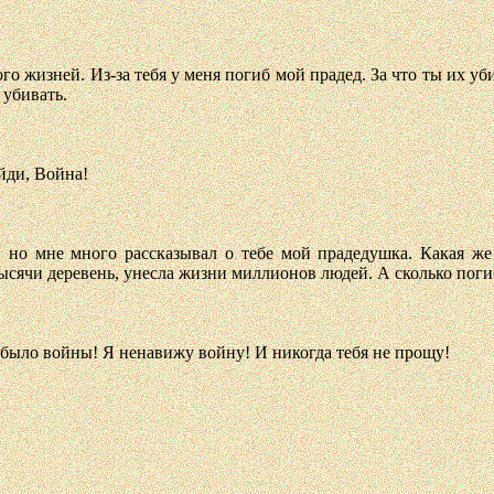
о жизней. Из-за тебя у меня погиб мой прадед. За что ты их уби
 убивать.
йди, Война!
ь, но мне много рассказывал о тебе мой прадедушка. Какая ж
ысячи деревень, унесла жизни миллионов людей. А сколько поги
е было войны! Я ненавижу войну! И никогда тебя не прощу!