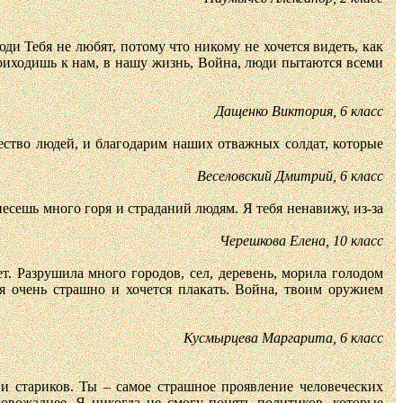
ди Тебя не любят, потому что никому не хочется видеть, как
риходишь к нам, в нашу жизнь, Война, люди пытаются всеми
Дащенко Виктория, 6 класс
ство людей, и благодарим наших отважных солдат, которые
Веселовский Дмитрий, 6 класс
несешь много горя и страданий людям. Я тебя ненавижу, из-за
Черешкова Елена, 10 класс
ет. Разрушила много городов, сел, деревень, морила голодом
ся очень страшно и хочется плакать. Война, твоим оружием
Кусмырцева Маргарита, 6 класс
и стариков. Ты – самое страшное проявление человеческих
овожаднее. Я никогда не смогу понять политиков, которые