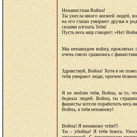
Ненавистная Война!
Ты унесла много жизней людей, вое
на его глазах умирают друзья и р
силами изгнать Тебя!
Пусть весь мир говорит: «Нет Войне
Мы ненавидим войну, проклятых с
очень смело сражались с фашистам
Здравствуй, Война! Хотя я не пожел
тебя умирают люди, причем безвин
Я не люблю тебя, Война, за то, ч
бедных людей. Война, ты страшна
фашисты хотели поработить весь ми
Война, я тебя ненавижу!
Война! Я ненавижу тебя!!!
Ты – убийца! Я тебя боюсь. Унос
отношений. С техническим прогре