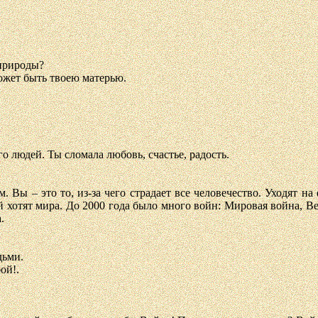
 природы?
может быть твоею матерью.
го людей. Ты сломала любовь, счастье, радость.
. Вы – это то, из-за чего страдает все человечество. Уходят 
ей хотят мира. До 2000 года было много войн: Мировая война,
.
дьми.
ой!.