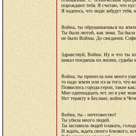
порождают тебя. Я считаю, что пус
Я надеюсь, что люди забудут тебя, 
Война, ты обрушиваешься на землю,
Ты была лютой, как зима. Ты была 
не было Войны. До свидания. Софи
Здравствуй, Война. Ну и что ты х
шакал поедаешь их жизни, судьбы 
Война, ты принесла нам много ущер
то надо земли или из-за того, что к
Появились города-герои, такие как
Мне одиннадцать лет, но я уже знаю
Нет теракту в Беслане, войне в Чеч
Война, ты – ничтожество!
Ты убила много людей.
Ты заставила людей плакать, голода
И ждать, ждать своего близкого, ко