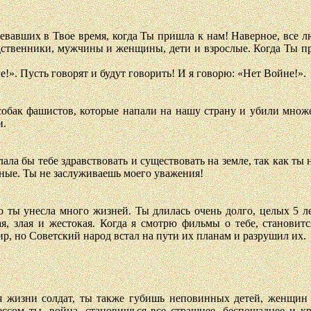
вавших в Твое время, когда Ты пришла к нам! Наверное, все лю
одственники, мужчины и женщины, дети и взрослые. Когда Ты п
!». Пусть говорят и будут говорить! И я говорю: «Нет Войне!».
обак фашистов, которые напали на нашу страну и убили множе
и.
ала бы тебе здравствовать и существовать на земле, так как ты 
ные. Ты не заслуживаешь моего уважения!
то ты унесла много жизней. Ты длилась очень долго, целых 5 л
я, злая и жестокая. Когда я смотрю фильмы о тебе, становит
р, но Советский народ встал на пути их планам и разрушил их.
я жизни солдат, ты также губишь неповинных детей, женщин 
ссом ты, война, становишься все страшнее, беспощаднее и кр