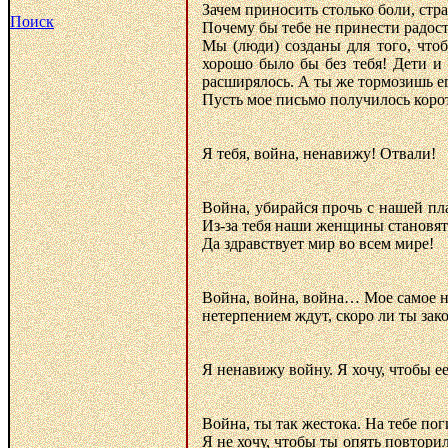
Зачем приносить столько боли, стра
Поиск
Почему бы тебе не принести радост
Мы (люди) созданы для того, чтоб
хорошо было бы без тебя! Дети и 
расширялось. А ты же тормозишь ег
Пусть мое письмо получилось корот
Я тебя, война, ненавижу! Отвали!
Война, убирайся прочь с нашей пла
Из-за тебя наши женщины становятся
Да здравствует мир во всем мире!
Война, война, война… Мое самое не
нетерпением ждут, скоро ли ты зако
Я ненавижу войну. Я хочу, чтобы ее
Война, ты так жестока. На тебе по
Я не хочу, чтобы ты опять повтори