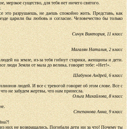
е, мерзкое существо, для тебя нет ничего святого.
.
е это разрушаешь, не даешь спокойно жить. Представь, как
езде царили бы любовь и согласие. Человечество бы только
Сичук Виктория, 11 класс
Магалян Наталия, 2 класс
людей на земле, из-за тебя гибнут старики, женщины и дети.
се люди Земли от мала до велика, говорят тебе: «Нет!».
Шабунов Андрей, 6 класс
ионов людей. И все с тревогой говорят об этом слове. Все с
 что не забудем жертвы, что нам принесла.
Ольга Михайлова, 8 класс
не.
Степанова Анна, 9 класс
йна?!
из них не возвращались. Погибали дети ни за что! Почему ты