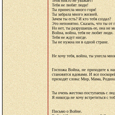
Тебя никто не уважает!
Тебя не любят люди!
Ты принесла много горя!
Ты забрала много жизней.
Зачем ты есть? И кто тебя создал?
Это непонятно. Сказать, что ты от
Но нет, ты разрушаешь ее, она не 
Война, война, тебя не любят люди.
Тебя не ждут нигде.
Ты не нужна ни в одной стране.
Не хочу тебя, война, ты унесла мно
Госпожа Война, не приходите к нам
становятся вдовами. И все поскор
приходят слова: Мир, Мама, Родина
Ты очень жестоко поступаешь с лю
Я никогда не хочу встретиться с тоб
Письмо о Войне.