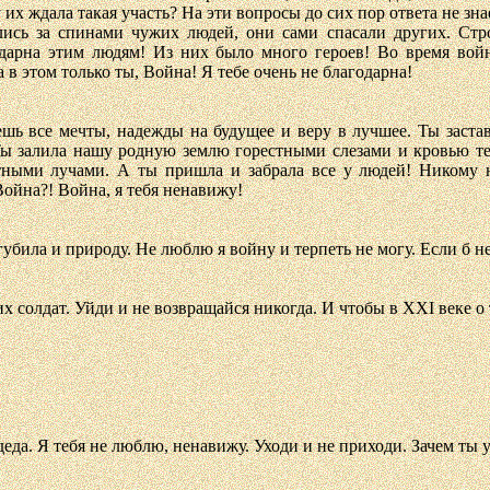
их ждала такая участь? На эти вопросы до сих пор ответа не зна
лись за спинами чужих людей, они сами спасали других. Стр
дарна этим людям! Из них было много героев! Во время войн
 этом только ты, Война! Я тебе очень не благодарна!
ешь все мечты, надежды на будущее и веру в лучшее. Ты заста
 Ты залила нашу родную землю горестными слезами и кровью т
стными лучами. А ты пришла и забрала все у людей! Никому 
ойна?! Война, я тебя ненавижу!
убила и природу. Не люблю я войну и терпеть не могу. Если б не
х солдат. Уйди и не возвращайся никогда. И чтобы в ХХI веке о 
еда. Я тебя не люблю, ненавижу. Уходи и не приходи. Зачем ты у