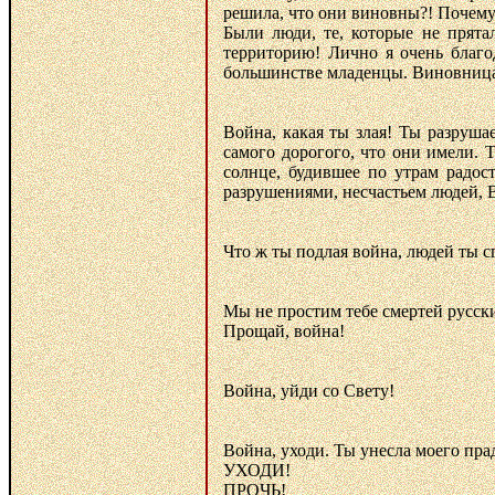
решила, что они виновны?! Почему 
Были люди, те, которые не прята
территорию! Лично я очень благо
большинстве младенцы. Виновница в
Война, какая ты злая! Ты разруша
самого дорогого, что они имели.
солнце, будившее по утрам радо
разрушениями, несчастьем людей, В
Что ж ты подлая война, людей ты сг
Мы не простим тебе смертей русски
Прощай, война!
Война, уйди со Свету!
Война, уходи. Ты унесла моего прад
УХОДИ!
ПРОЧЬ!