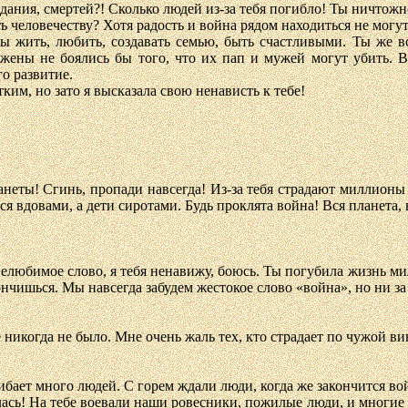
дания, смертей?! Сколько людей из-за тебя погибло! Ты ничтожно
ь человечеству? Хотя радость и война рядом находиться не могут
ы жить, любить, создавать семью, быть счастливыми. Ты же вс
жены не боялись бы того, что их пап и мужей могут убить. В
о развитие.
ким, но зато я высказала свою ненависть к тебе!
неты! Сгинь, пропади навсегда! Из-за тебя страдают миллионы 
 вдовами, а дети сиротами. Будь проклята война! Вся планета, в
любимое слово, я тебя ненавижу, боюсь. Ты погубила жизнь милл
нчишься. Мы навсегда забудем жестокое слово «война», но ни за
 никогда не было. Мне очень жаль тех, кто страдает по чужой ви
гибает много людей. С горем ждали люди, когда же закончится во
лась! На тебе воевали наши ровесники, пожилые люди, и многие 