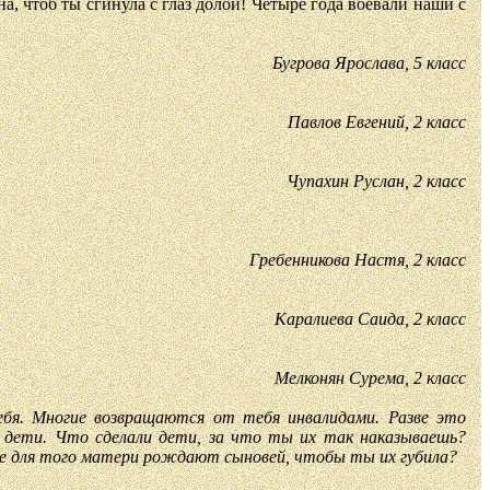
, чтоб ты сгинула с глаз долой! Четыре года воевали наши с
Бугрова Ярослава, 5 класс
Павлов Евгений, 2 класс
Чупахин Руслан, 2 класс
Гребенникова Настя, 2 класс
Каралиева Саида, 2 класс
Мелконян Сурема, 2 класс
ебя. Многие возвращаются от тебя инвалидами. Разве это
 дети. Что сделали дети, за что ты их так наказываешь?
зве для того матери рождают сыновей, чтобы ты их губила?