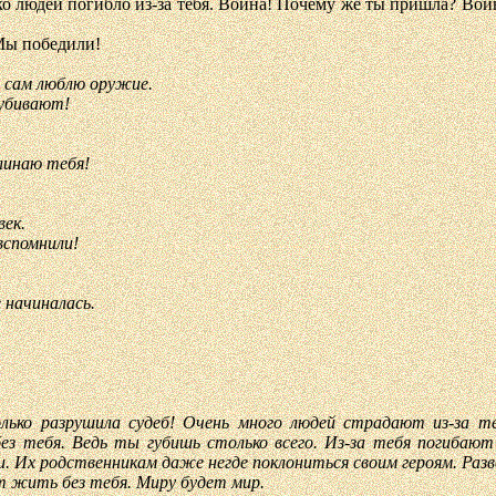
о людей погибло из-за тебя. Война! Почему же ты пришла? Война
Мы победили!
я сам люблю оружие.
 убивают!
линаю тебя!
век.
вспомнили!
 начиналась.
олько разрушила судеб! Очень много людей страдают из-за т
з тебя. Ведь ты губишь столько всего. Из-за тебя погибают
и. Их родственникам даже негде поклониться своим героям. Ра
 жить без тебя. Миру будет мир.