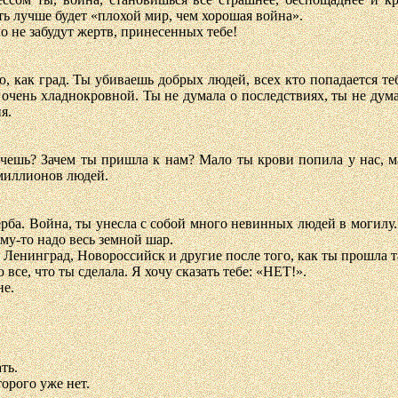
ть лучше будет «плохой мир, чем хорошая война».
но не забудут жертв, принесенных тебе!
 как град. Ты убиваешь добрых людей, всех кто попадается теб
очень хладнокровной. Ты не думала о последствиях, ты не думал
я.
очешь? Зачем ты пришла к нам? Мало ты крови попила у нас, м
миллионов людей.
ба. Война, ты унесла с собой много невинных людей в могилу. И
ому-то надо весь земной шар.
: Ленинград, Новороссийск и другие после того, как ты прошла т
 все, что ты сделала. Я хочу сказать тебе: «НЕТ!».
не.
ть.
торого уже нет.