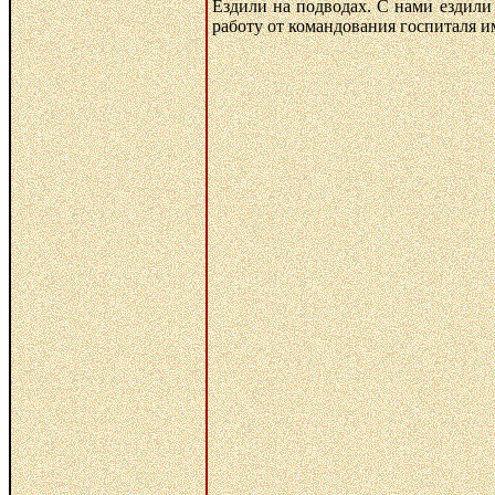
Ездили на подводах. С нами ездили 
работу от командования госпиталя и