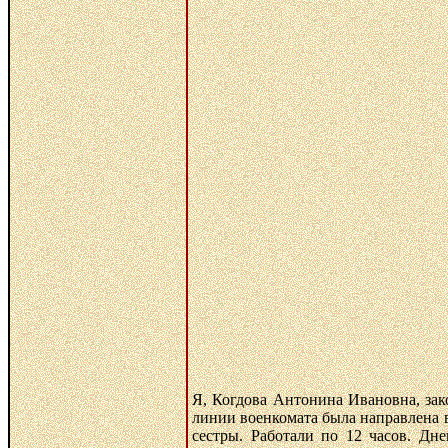
Я, Когдова Антонина Ивановна, зак
линии военкомата была направлена в
сестры. Работали по 12 часов. Дн