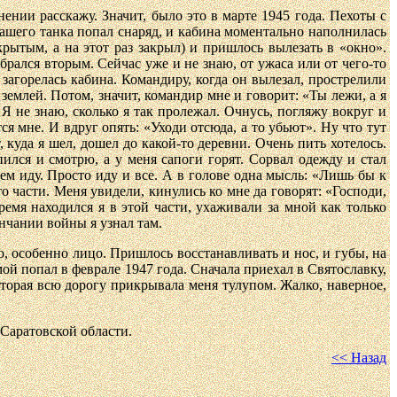
ении расскажу. Значит, было это в марте 1945 года. Пехоты с
нашего танка попал снаряд, и кабина моментально наполнилась
рытым, а на этот раз закрыл) и пришлось вылезать в «окно».
рался вторым. Сейчас уже и не знаю, от ужаса или от чего-то
загорелась кабина. Командиру, когда он вылезал, прострелили
 землей. Потом, значит, командир мне и говорит: «Ты лежи, а я
Я не знаю, сколько я так пролежал. Очнусь, погляжу вокруг и
ся мне. И вдруг опять: «Уходи отсюда, а то убьют». Ну что тут
 куда я шел, дошел до какой-то деревни. Очень пить хотелось.
пился и смотрю, а у меня сапоги горят. Сорвал одежду и стал
ем иду. Просто иду и все. А в голове одна мысль: «Лишь бы к
о части. Меня увидели, кинулись ко мне да говорят: «Господи,
ремя находился я в этой части, ухаживали за мной как только
ончании войны я узнал там.
о, особенно лицо. Пришлось восстанавливать и нос, и губы, на
й попал в феврале 1947 года. Сначала приехал в Святославку,
оторая всю дорогу прикрывала меня тулупом. Жалко, наверное,
Саратовской области.
<< Назад