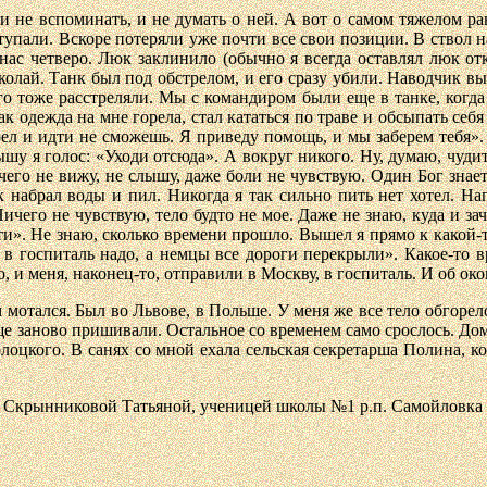
и не вспоминать, и не думать о ней. А вот о самом тяжелом ран
тупали. Вскоре потеряли уже почти все свои позиции. В ствол 
нас четверо. Люк заклинило (обычно я всегда оставлял люк отк
лай. Танк был под обстрелом, и его сразу убили. Наводчик выб
го тоже расстреляли. Мы с командиром были еще в танке, когда 
ак одежда на мне горела, стал кататься по траве и обсыпать себя
л и идти не сможешь. Я приведу помощь, и мы заберем тебя». 
ышу я голос: «Уходи отсюда». А вокруг никого. Ну, думаю, чудит
его не вижу, не слышу, даже боли не чувствую. Один Бог знает,
к набрал воды и пил. Никогда я так сильно пить нет хотел. На
чего не чувствую, тело будто не мое. Даже не знаю, куда и зач
ти». Не знаю, сколько времени прошло. Вышел я прямо к какой-т
 в госпиталь надо, а немцы все дороги перекрыли». Какое-то в
 и меня, наконец-то, отправили в Москву, в госпиталь. И об ок
 мотался. Был во Львове, в Польше. У меня же все тело обгорел
е заново пришивали. Остальное со временем само срослось. Домо
лоцкого. В санях со мной ехала сельская секретарша Полина, к
 Скрынниковой Татьяной, ученицей школы №1 р.п. Самойловка 