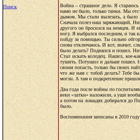
Война – страшное дело. Я стараюсь 
Поиск
нами не было, только танки. Мы отс
дымом. Мы стали вылезать, а было 
Сначала полез наш заряжающий, Нико
другого он бросился на немцев. И е
ногу. Я выбрался последним, и так к
пойду за помощью. Ты сильно обгоре
снова отключаюсь. И вот, значит, сл
было делать? Поднялся и пошел. Нич
Стал искать колодец. Нашел, кое-ка
тушить. Потушил и дальше пошел. Ни
своим попасть, только бы своих най
что же нам с тобой делать? Тебе бы
могли. А там и подкрепление пришло,
Два года после войны по госпиталям
веки «латки» наложили, а уши вообщ
а потом на лошадях добирался до По
было.
Воспоминания записаны в 2010 году