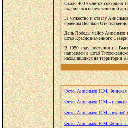
Около 400 вылетов совершил Ни
подбивался огнем зенитной арт
За мужество и отвагу Анисимо
орденом Великой Отечественной
День Победы майор Анисимов вс
штаб Краснознаменного Северно
В 1950 году поступил на Высш
направлен в штаб Тихоокеанско
находившихся на территории К
Фото. Анисимов Н.М. Финская 
Фото. Анисимов Н.М. - первый с
Фото. Анисимов Н.М. - второй с
Фото. Анисимов Н.М. Финская в