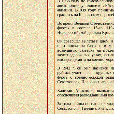
В 1936 году по комсомольском
авиационное училище в г. Ейск
авиации. В1939 году принима
сражаясь на Карельском переше
Во время Великой Отечественн
флотах в составе 15-го, 119
Новороссийской дважды Красно
Он совершал вылеты и днем, и
противника на базах и в мо
воздушную разведку на преде
железнодорожных узлах, осна
высадке десанта на военно-мор
В 1942 г. он был назначен н
рубежа, участвовал в крупных
флота с военно-морской баз
Севастополя, Новороссийска, об
Капитан Анисимов выполнял
обеспечивая разведданными ком
За годы войны он наносил уда
Севастополя, Таллина, Риги, Л