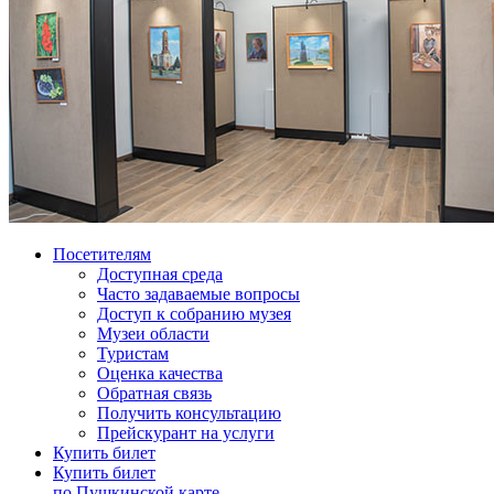
Посетителям
Доступная среда
Часто задаваемые вопросы
Доступ к собранию музея
Музеи области
Туристам
Оценка качества
Обратная связь
Получить консультацию
Прейскурант на услуги
Купить билет
Купить билет
по Пушкинской карте