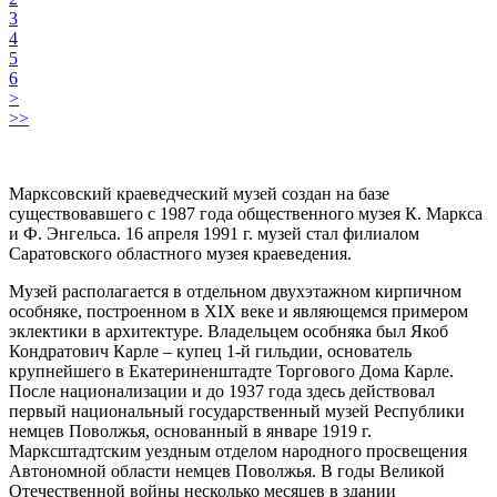
3
4
5
6
>
>>
Марксовский краеведческий музей создан на базе
существовавшего с 1987 года общественного музея К. Маркса
и Ф. Энгельса. 16 апреля 1991 г. музей стал филиалом
Саратовского областного музея краеведения.
Музей располагается в отдельном двухэтажном кирпичном
особняке, построенном в XIX веке и являющемся примером
эклектики в архитектуре. Владельцем особняка был Якоб
Кондратович Карле – купец 1-й гильдии, основатель
крупнейшего в Екатериненштадте Торгового Дома Карле.
После национализации и до 1937 года здесь действовал
первый национальный государственный музей Республики
немцев Поволжья, основанный в январе 1919 г.
Марксштадтским уездным отделом народного просвещения
Автономной области немцев Поволжья. В годы Великой
Отечественной войны несколько месяцев в здании