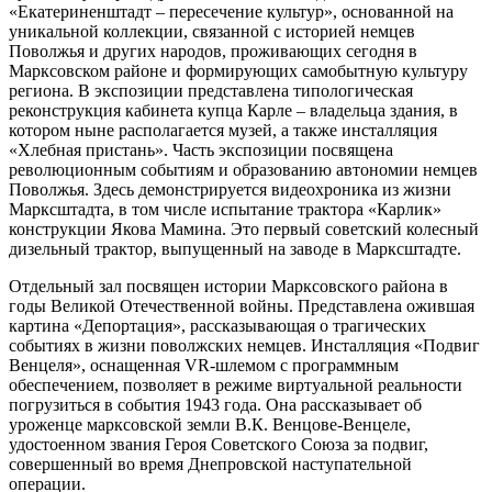
«Екатериненштадт – пересечение культур», основанной на
уникальной коллекции, связанной с историей немцев
Поволжья и других народов, проживающих сегодня в
Марксовском районе и формирующих самобытную культуру
региона. В экспозиции представлена типологическая
реконструкция кабинета купца Карле – владельца здания, в
котором ныне располагается музей, а также инсталляция
«Хлебная пристань». Часть экспозиции посвящена
революционным событиям и образованию автономии немцев
Поволжья. Здесь демонстрируется видеохроника из жизни
Марксштадта, в том числе испытание трактора «Карлик»
конструкции Якова Мамина. Это первый советский колесный
дизельный трактор, выпущенный на заводе в Марксштадте.
Отдельный зал посвящен истории Марксовского района в
годы Великой Отечественной войны. Представлена ожившая
картина «Депортация», рассказывающая о трагических
событиях в жизни поволжских немцев. Инсталляция «Подвиг
Венцеля», оснащенная VR-шлемом с программным
обеспечением, позволяет в режиме виртуальной реальности
погрузиться в события 1943 года. Она рассказывает об
уроженце марксовской земли В.К. Венцове-Венцеле,
удостоенном звания Героя Советского Союза за подвиг,
совершенный во время Днепровской наступательной
операции.