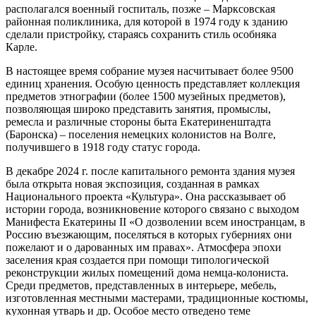
располагался военный госпиталь, позже – Марксовская
районная поликлиника, для которой в 1974 году к зданию
сделали пристройку, стараясь сохранить стиль особняка
Карле.
В настоящее время собрание музея насчитывает более 9500
единиц хранения. Особую ценность представляет коллекция
предметов этнографии (более 1500 музейных предметов),
позволяющая широко представить занятия, промыслы,
ремесла и различные стороны быта Екатериненштадта
(Баронска) – поселения немецких колонистов на Волге,
получившего в 1918 году статус города.
В декабре 2024 г. после капитального ремонта здания музея
была открыта новая экспозиция, созданная в рамках
Национального проекта «Культура». Она рассказывает об
истории города, возникновение которого связано с выходом
Манифеста Екатерины II «О дозволении всем иностранцам, в
Россию въезжающим, поселяться в которых губерниях они
пожелают и о дарованных им правах». Атмосфера эпохи
заселения края создается при помощи типологической
реконструкции жилых помещений дома немца-колониста.
Среди предметов, представленных в интерьере, мебель,
изготовленная местными мастерами, традиционные костюмы,
кухонная утварь и др. Особое место отведено теме