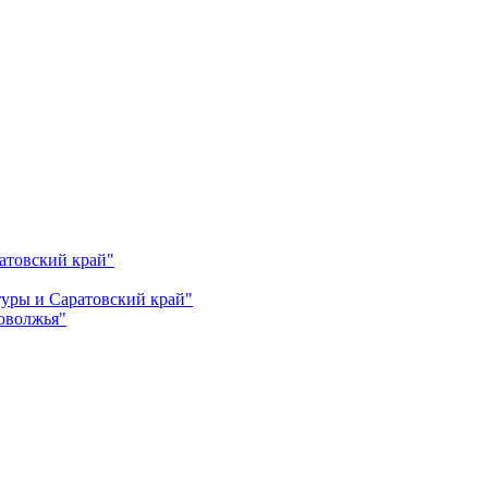
атовский край"
ьтуры и Саратовский край"
Поволжья"