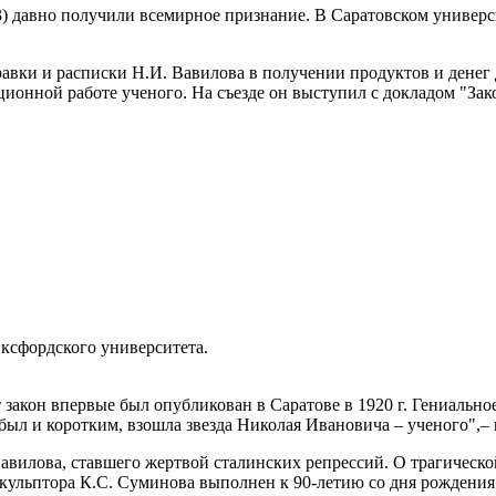
 давно получили всемирное признание. В Саратовском университ
вки и расписки Н.И. Вавилова в получении продуктов и денег дл
ционной работе ученого. На съезде он выступил с докладом "За
Оксфордского университета.
закон впервые был опубликован в Саратове в 1920 г. Гениально
 был и коротким, взошла звезда Николая Ивановича – ученого",–
 Вавилова, ставшего жертвой сталинских репрессий. О трагическ
кульптора К.С. Суминова выполнен к 90-летию со дня рождения 