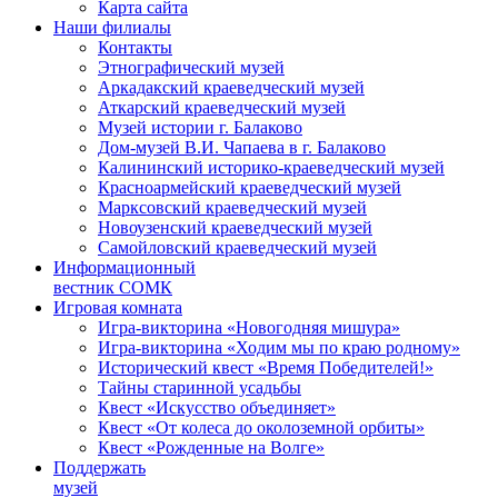
Карта сайта
Наши филиалы
Контакты
Этнографический музей
Аркадакский краеведческий музей
Аткарский краеведческий музей
Музей истории г. Балаково
Дом-музей В.И. Чапаева в г. Балаково
Калининский историко-краеведческий музей
Красноармейский краеведческий музей
Марксовский краеведческий музей
Новоузенский краеведческий музей
Самойловский краеведческий музей
Информационный
вестник СОМК
Игровая комната
Игра-викторина «Новогодняя мишура»
Игра-викторина «Ходим мы по краю родному»
Исторический квест «Время Победителей!»
Тайны старинной усадьбы
Квест «Искусство объединяет»
Квест «От колеса до околоземной орбиты»
Квест «Рожденные на Волге»
Поддержать
музей