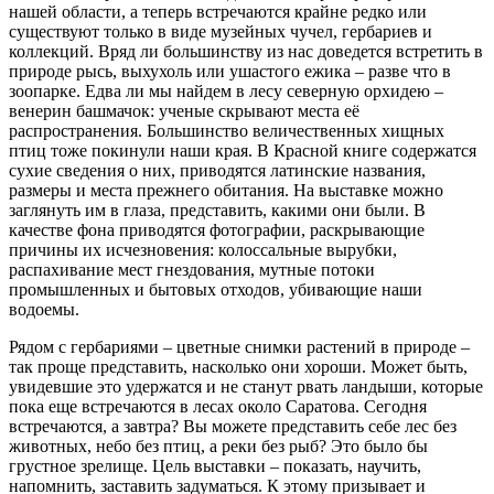
нашей области, а теперь встречаются крайне редко или
существуют только в виде музейных чучел, гербариев и
коллекций. Вряд ли большинству из нас доведется встретить в
природе рысь, выхухоль или ушастого ежика – разве что в
зоопарке. Едва ли мы найдем в лесу северную орхидею –
венерин башмачок: ученые скрывают места её
распространения. Большинство величественных хищных
птиц тоже покинули наши края. В Красной книге содержатся
сухие сведения о них, приводятся латинские названия,
размеры и места прежнего обитания. На выставке можно
заглянуть им в глаза, представить, какими они были. В
качестве фона приводятся фотографии, раскрывающие
причины их исчезновения: колоссальные вырубки,
распахивание мест гнездования, мутные потоки
промышленных и бытовых отходов, убивающие наши
водоемы.
Рядом с гербариями – цветные снимки растений в природе –
так проще представить, насколько они хороши. Может быть,
увидевшие это удержатся и не станут рвать ландыши, которые
пока еще встречаются в лесах около Саратова. Сегодня
встречаются, а завтра? Вы можете представить себе лес без
животных, небо без птиц, а реки без рыб? Это было бы
грустное зрелище. Цель выставки – показать, научить,
напомнить, заставить задуматься. К этому призывает и