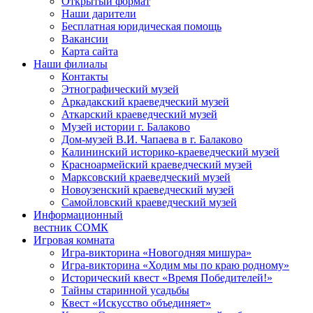
Открытый формат
Наши дарители
Бесплатная юридическая помощь
Вакансии
Карта сайта
Наши филиалы
Контакты
Этнографический музей
Аркадакский краеведческий музей
Аткарский краеведческий музей
Музей истории г. Балаково
Дом-музей В.И. Чапаева в г. Балаково
Калининский историко-краеведческий музей
Красноармейский краеведческий музей
Марксовский краеведческий музей
Новоузенский краеведческий музей
Самойловский краеведческий музей
Информационный
вестник СОМК
Игровая комната
Игра-викторина «Новогодняя мишура»
Игра-викторина «Ходим мы по краю родному»
Исторический квест «Время Победителей!»
Тайны старинной усадьбы
Квест «Искусство объединяет»