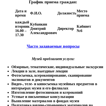
График приема граждан:
Дата и
Место
Ф.И.О.
Должность
время
приема
каждый
Кубанкин
вторник
Кабинет
Дмитрий
Директор
16.00 –
№6
Александрович
17.30
Часто задаваемые вопросы
Музей предлагает услуги:
Обзорные, тематические, индивидуальные экскурсии
Лекции в зале, выездные лекции
Фотосъемка, ксерокопирование, сканирование
экспонатов и документов
Видео-, теле- и киносъемка музейных предметов в
интерьерах музея и его филиалах
Изготовление фотоснимков и ксерокопий
Устные и письменные консультации
Выявление материалов в фондах музея
Подготовка научно-справочных материалов на