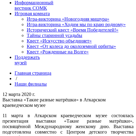
Информационный
вестник СОМК
Игровая комната
Игра-викторина «Новогодняя мишура»
Игра-викторина «Ходим мы по краю родному»
Исторический квест «Время Победителей!»
Тайны старинной усадьбы
Квест «Искусство объединяет»
Квест «От колеса до околоземной орбиты»
Квест «Рожденные на Волге»
Поддержать
музей
Главная страница
/
Наши филиалы
12 марта 2020 г.
Выставка «Такие разные матрёшки» в Аткарском
краеведческом музее
11 марта в Аткарском краеведческом музее состоялась
презентация выставки «Такие разные матрёшки»,
посвящённой Международному женскому дню. Выставка
подготовлена совместно с Центром детского творчества