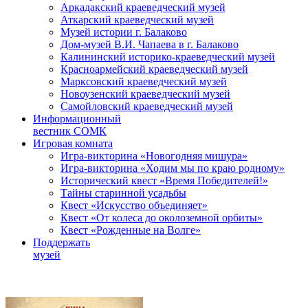
Аркадакский краеведческий музей
Аткарский краеведческий музей
Музей истории г. Балаково
Дом-музей В.И. Чапаева в г. Балаково
Калининский историко-краеведческий музей
Красноармейский краеведческий музей
Марксовский краеведческий музей
Новоузенский краеведческий музей
Самойловский краеведческий музей
Информационный
вестник СОМК
Игровая комната
Игра-викторина «Новогодняя мишура»
Игра-викторина «Ходим мы по краю родному»
Исторический квест «Время Победителей!»
Тайны старинной усадьбы
Квест «Искусство объединяет»
Квест «От колеса до околоземной орбиты»
Квест «Рожденные на Волге»
Поддержать
музей