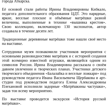
города Аткарска.
Её основой стали работы Ирины Владимировны Кибкало,
педагога дополнительного образования ЦДТ. Это нарядные,
яркие, веселые плоские и объёмные матрёшки разной
величины, выполненные в технике «вышивка крестом».
Свою коллекцию, включающую 130 экспонатов, автор
создавала в течение десяти лет.
Традиционные деревянные матрёшки тоже нашли своё место
на выставке.
Сотрудники музея познакомили участников мероприятия с
основными разновидностями матрёшек и с историей создания
этой всемирно известной игрушки, являющейся одним из
символов России. Ирина Владимировна рассказала о своём
давнем увлечении и творческих планах. Участники детского
творческого объединения «Балалайка и веселые ложкари» под
руководством педагога Ивана Васильевича Щербакова и арт-
студии под руководством педагога Елены Александровны
Плехановой исполнили задорные «Матрёшкины частушки»,
задав тон всему мероприятию.
По выставке проводится экскурсия «История русской
матрёшки».