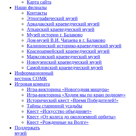
Карта сайта
Наши филиалы
Контакты
Этнографический музей
Аркадакский краеведческий музей
Аткарский краеведческий музей
Музей истории г. Балаково
Дом-музей В.И. Чапаева в г. Балаково
Калининский историко-краеведческий музей
Красноармейский краеведческий музей
Марксовский краеведческий музей
Новоузенский краеведческий музей
Самойловский краеведческий музей
Информационный
вестник СОМК
Игровая комната
Игра-викторина «Новогодняя мишура»
Игра-викторина «Ходим мы по краю родному»
Исторический квест «Время Победителей!»
Тайны старинной усадьбы
Квест «Искусство объединяет»
Квест «От колеса до околоземной орбиты»
Квест «Рожденные на Волге»
Поддержать
музей