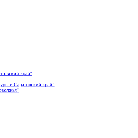
атовский край"
ьтуры и Саратовский край"
Поволжья"