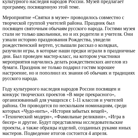
культурного наследия народов России. Музей предлагает
программу, посвященную этой теме.
Мероприятие «Святки в музее» проводилось совместно с
творческой группой учителей района. Праздник был
посвящен святочным обычаям русского народа. Гостями музея
стали не только школьники, но и их родители и учителя. Они
узнали историю празднования Рождества, увидели
рождественский вертеп, услышали рассказ о колядках,
разучили игры, в которые наши предки играли в праздничные
дни. Был проведен мастер-класс, на котором участники
мероприятия научились делать рождественских ангелов из
бумаги. Праздник не только подарил гостям хорошее
настроение, но и пополнил их знания об обычаях и традициях
русского народа.
Году культурного наследия народов России посвящен и
конкурс творческих проектов «В мире прекрасного»,
организованный для учащихся с 1-11 классов и учителей
района. Он проводится по нескольким номинациям, среди
которых «Чудо-нить», «История забытых вещей»,
«Технический модерн», «Фамильные реликвии», «Игра в
бисер» и другие. Будут представлены исследовательские
проекты, а также образцы изделий, созданных руками юных
мастеров. Подведение итогов состоится 4 апреля.