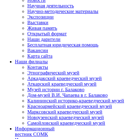
Новости
Научная деятельность
Научно-методические материалы
Экспозиции
Выставки
Живая память
Открытый формат
Наши дарители
Бесплатная юридическая помощь
Вакансии
Карта сайта
Наши филиалы
Контакты
Этнографический музей
Аркадакский краеведческий музей
Аткарский краеведческий музей
Музей истории г. Балаково
Дом-музей В.И. Чапаева в г. Балаково
Калининский историко-краеведческий музей
Красноармейский краеведческий музей
Марксовский краеведческий музей
Новоузенский краеведческий музей
Самойловский краеведческий музей
Информационный
вестник СОМК