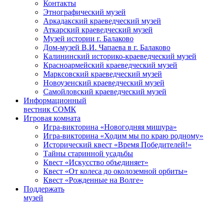
Контакты
Этнографический музей
Аркадакский краеведческий музей
Аткарский краеведческий музей
Музей истории г. Балаково
Дом-музей В.И. Чапаева в г. Балаково
Калининский историко-краеведческий музей
Красноармейский краеведческий музей
Марксовский краеведческий музей
Новоузенский краеведческий музей
Самойловский краеведческий музей
Информационный
вестник СОМК
Игровая комната
Игра-викторина «Новогодняя мишура»
Игра-викторина «Ходим мы по краю родному»
Исторический квест «Время Победителей!»
Тайны старинной усадьбы
Квест «Искусство объединяет»
Квест «От колеса до околоземной орбиты»
Квест «Рожденные на Волге»
Поддержать
музей