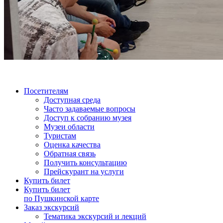
Посетителям
Доступная среда
Часто задаваемые вопросы
Доступ к собранию музея
Музеи области
Туристам
Оценка качества
Обратная связь
Получить консультацию
Прейскурант на услуги
Купить билет
Купить билет
по Пушкинской карте
Заказ экскурсий
Тематика экскурсий и лекций