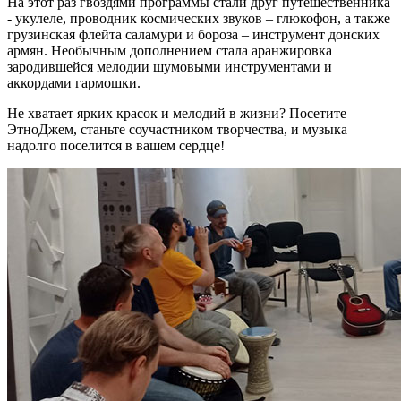
На этот раз гвоздями программы стали друг путешественника
- укулеле, проводник космических звуков – глюкофон, а также
грузинская флейта саламури и бороза – инструмент донских
армян. Необычным дополнением стала аранжировка
зародившейся мелодии шумовыми инструментами и
аккордами гармошки.
Не хватает ярких красок и мелодий в жизни? Посетите
ЭтноДжем, станьте соучастником творчества, и музыка
надолго поселится в вашем сердце!