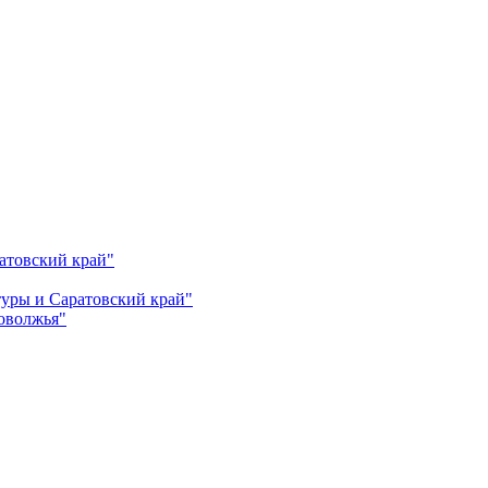
атовский край"
ьтуры и Саратовский край"
Поволжья"