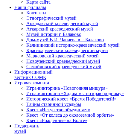
Карта сайта
Наши филиалы
Контакты
Этнографический музей
Аркадакский краеведческий музей
Аткарский краеведческий музей
Музей истории г. Балаково
Дом-музей В.И. Чапаева в г. Балаково
Калининский историко-краеведческий музей
Красноармейский краеведческий музей
Марксовский краеведческий музей
Новоузенский краеведческий музей
Самойловский краеведческий музей
Информационный
вестник СОМК
Игровая комната
Игра-викторина «Новогодняя мишура»
Игра-викторина «Ходим мы по краю родному»
Исторический квест «Время Победителей!»
Тайны старинной усадьбы
Квест «Искусство объединяет»
Квест «От колеса до околоземной орбиты»
Квест «Рожденные на Волге»
Поддержать
музей