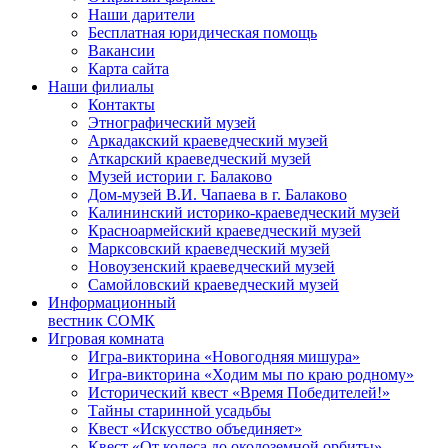
Наши дарители
Бесплатная юридическая помощь
Вакансии
Карта сайта
Наши филиалы
Контакты
Этнографический музей
Аркадакский краеведческий музей
Аткарский краеведческий музей
Музей истории г. Балаково
Дом-музей В.И. Чапаева в г. Балаково
Калининский историко-краеведческий музей
Красноармейский краеведческий музей
Марксовский краеведческий музей
Новоузенский краеведческий музей
Самойловский краеведческий музей
Информационный
вестник СОМК
Игровая комната
Игра-викторина «Новогодняя мишура»
Игра-викторина «Ходим мы по краю родному»
Исторический квест «Время Победителей!»
Тайны старинной усадьбы
Квест «Искусство объединяет»
Квест «От колеса до околоземной орбиты»