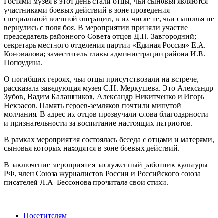
Гостями музея в этот день стали отцы, чьи сыновья являются
участниками боевых действий в зоне проведения
специальной военной операции, в их числе те, чьи сыновья не
вернулись с поля боя. В мероприятии приняли участие
председатель районного Совета отцов Д.П. Завгородний;
секретарь местного отделения партии «Единая Россия» Е.А.
Коновалова; заместитель главы администрации района И.В.
Попоудина.
О погибших героях, чьи отцы присутствовали на встрече,
рассказала заведующая музея С.Н. Меркушева. Это Александр
Зубов, Вадим Калашников, Александр Никитченко и Игорь
Некрасов. Память героев-земляков почтили минутой
молчания. В адрес их отцов прозвучали слова благодарности
и признательности за воспитание настоящих патриотов.
В рамках мероприятия состоялась беседа с отцами и матерями,
сыновья которых находятся в зоне боевых действий.
В заключение мероприятия заслуженный работник культуры
РФ, член Союза журналистов России и Российского союза
писателей Л.А. Бессонова прочитала свои стихи.
Посетителям