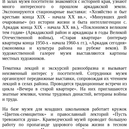
В залах музея посетители знакомятся с историей края, узнают
много интересного о прошлом аркадакской земли.
Экспонируются стационарные выставки: «Хозяйство и быт
крестьян конца ХIХ - начала ХХ вв.», «Минувших дней
очарованье» (из истории жизни и быта интеллигенции с.
Аркадак конца ХIХ - начала ХХ вв.), «Поклонимся великим
тем годам» (Аркадакский район и аркадакцы в годы Великой
Отечественной войны), «Старая квартира» (интерьер
квартиры конца 1950-х - начала 1960-х гг.), «Аркадак сегодня»
(экономика и культура района на рубеже веков). В
художественной галерее музея выставляются картины
местных художников.
Тематика лекций и экскурсий разнообразна и вызывает
неизменный интерес у посетителей. Сотрудники музея
организуют передвижные выставки, сопровождая их чтением
лекций в селах района. Проводятся традиционные встречи из
цикла «Вечера в старой квартире». На них приглашаются
знатные земляки, члены трудовых династий, ветераны войны
и труда.
На базе музея для младших школьников работает кружок
«Цветик-семицветик» и православный лекторий «Пусть
тревожится душа». Краеведческий музей проводит большую
работу по пропаганде здорового образа жизни в тесном