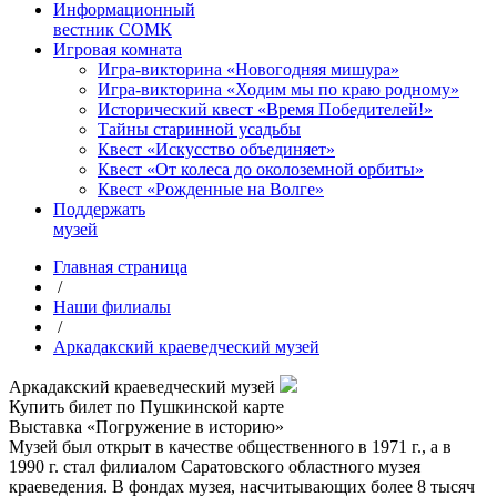
Информационный
вестник СОМК
Игровая комната
Игра-викторина «Новогодняя мишура»
Игра-викторина «Ходим мы по краю родному»
Исторический квест «Время Победителей!»
Тайны старинной усадьбы
Квест «Искусство объединяет»
Квест «От колеса до околоземной орбиты»
Квест «Рожденные на Волге»
Поддержать
музей
Главная страница
/
Наши филиалы
/
Аркадакский краеведческий музей
Аркадакский краеведческий музей
Купить билет по Пушкинской карте
Выставка «Погружение в историю»
Музей был открыт в качестве общественного в 1971 г., а в
1990 г. стал филиалом Саратовского областного музея
краеведения. В фондах музея, насчитывающих более 8 тысяч