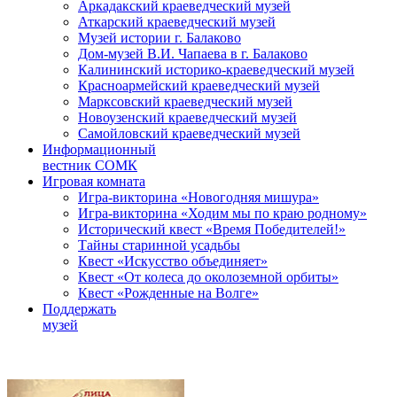
Аркадакский краеведческий музей
Аткарский краеведческий музей
Музей истории г. Балаково
Дом-музей В.И. Чапаева в г. Балаково
Калининский историко-краеведческий музей
Красноармейский краеведческий музей
Марксовский краеведческий музей
Новоузенский краеведческий музей
Самойловский краеведческий музей
Информационный
вестник СОМК
Игровая комната
Игра-викторина «Новогодняя мишура»
Игра-викторина «Ходим мы по краю родному»
Исторический квест «Время Победителей!»
Тайны старинной усадьбы
Квест «Искусство объединяет»
Квест «От колеса до околоземной орбиты»
Квест «Рожденные на Волге»
Поддержать
музей