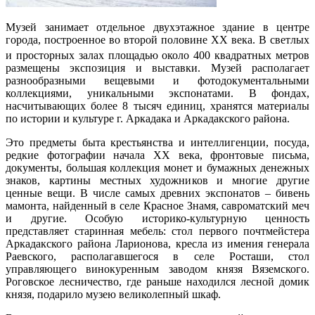
Музей занимает отдельное двухэтажное здание в центре
города, построенное во второй половине XX века. В светлых
и просторных залах площадью около 400 квадратных метров
размещены экспозиция и выставки. Музей располагает
разнообразными вещевыми и фотодокументальными
коллекциями, уникальными экспонатами. В фондах,
насчитывающих более 8 тысяч единиц, хранятся материалы
по истории и культуре г. Аркадака и Аркадакского района.
Это предметы быта крестьянства и интеллигенции, посуда,
редкие фотографии начала ХХ века, фронтовые письма,
документы, большая коллекция монет и бумажных денежных
знаков, картины местных художников и многие другие
ценные вещи. В числе самых древних экспонатов – бивень
мамонта, найденный в селе Красное Знамя, савроматский меч
и другие. Особую историко-культурную ценность
представляет старинная мебель: стол первого почтмейстера
Аркадакского района Ларионова, кресла из имения генерала
Раевского, располагавшегося в селе Росташи, стол
управляющего винокуренным заводом князя Вяземского.
Роговское лесничество, где раньше находился лесной домик
князя, подарило музею великолепный шкаф.