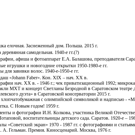
ка елочная. Заснеженный дом. Польша. 2015 г.
 деревянная самодельная. 1940-е гг.(?)
рафии, афиша и фотоаппарат Е.А. Балашова, преподавателя Сарат
ые игрушки и новогодние открытки 1950-1980-е гг.
 для завивки волос. 1940-е-1950-е гг.
даш «Johann Faber». Кон. XIX – нач. XX в.
рафии нач. ХХ в. - 1946 г.; чек приватизационный 1992; микрока
акли МХТ и концерт Светланы Безродной в Саратовском театре 
левского дуэта» в Саратовской консерватории 2015 г.
 хлопчатобумажная с олимпийской символикой и надписью - «М
тка. С Новым годом! 1959 г.
енты и фотографии И.Н. Колкова, участника Великой Отечестве
Потаповой, воспитательницы детского сада. Саратов. 1920-е – 198
лы «Советский экран» 1970 - 1987 гг. с фотографиями и статьям
. А. Гельман. Премия. Киносценарий. Москва, 1976 г.