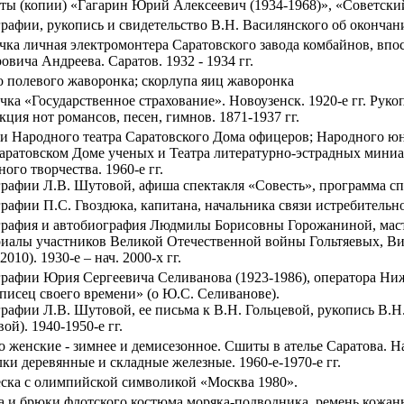
ты (копии) «Гагарин Юрий Алексеевич (1934-1968)», «Советский 
рафии, рукопись и свидетельство В.Н. Василянского об окончании
чка личная электромонтера Саратовского завода комбайнов, впо
овича Андреева. Саратов. 1932 - 1934 гг.
о полевого жаворонка; скорлупа яиц жаворонка
чка «Государственное страхование». Новоузенск. 1920-е гг. Руко
кция нот романсов, песен, гимнов. 1871-1937 гг.
 Народного театра Саратовского Дома офицеров; Народного юно
аратовском Доме ученых и Театра литературно-эстрадных миниа
ого творчества. 1960-е гг.
рафии Л.В. Шутовой, афиша спектакля «Совесть», программа спек
рафии П.С. Гвоздюка, капитана, начальника связи истребительно
рафия и автобиография Людмилы Борисовны Горожаниной, мастер
иалы участников Великой Отечественной войны Гольтяевых, В
2010). 1930-е – нач. 2000-х гг.
рафии Юрия Сергеевича Селиванова (1923-1986), оператора Ни
писец своего времени» (о Ю.С. Селиванове).
рафии Л.В. Шутовой, ее письма к В.Н. Гольцевой, рукопись В.Н
ой). 1940-1950-е гг.
о женские - зимнее и демисезонное. Сшиты в ателье Саратова. На
ки деревянные и складные железные. 1960-е-1970-е гг.
ска с олимпийской символикой «Москва 1980».
а и брюки флотского костюма моряка-подводника, ремень кожаны