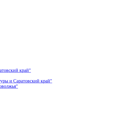
атовский край"
ьтуры и Саратовский край"
Поволжья"