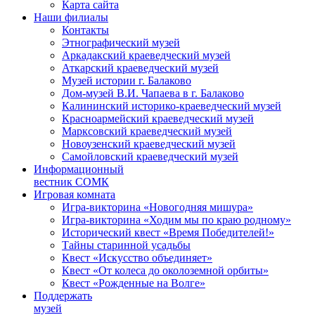
Карта сайта
Наши филиалы
Контакты
Этнографический музей
Аркадакский краеведческий музей
Аткарский краеведческий музей
Музей истории г. Балаково
Дом-музей В.И. Чапаева в г. Балаково
Калининский историко-краеведческий музей
Красноармейский краеведческий музей
Марксовский краеведческий музей
Новоузенский краеведческий музей
Самойловский краеведческий музей
Информационный
вестник СОМК
Игровая комната
Игра-викторина «Новогодняя мишура»
Игра-викторина «Ходим мы по краю родному»
Исторический квест «Время Победителей!»
Тайны старинной усадьбы
Квест «Искусство объединяет»
Квест «От колеса до околоземной орбиты»
Квест «Рожденные на Волге»
Поддержать
музей