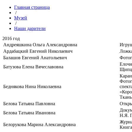
Главная страница
/
Музей
/
Наши дарители
2016 год
Андреяшкина Ольга Александровна
Игруш
Ардабацкий Евгений Николаевич
Ложка
Балашов Евгений Анатольевич
Фотог
Елочн
Батузова Елена Вячеславовна
Щипцы
Каран
Фотог
Беднякова Нина Николаевна
спект
«Коро
Ткань
Белова Татьяна Павловна
Откры
Докум
Белова Татьяна Ивановна
Н.Я. 
Журна
Белорукова Марина Александровна
Книга