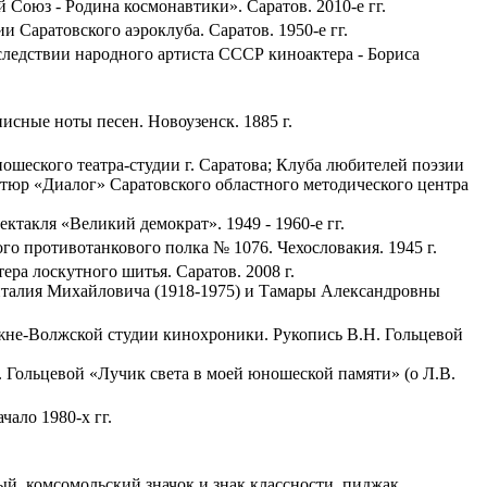
Союз - Родина космонавтики». Саратов. 2010-е гг.
 Саратовского аэроклуба. Саратов. 1950-е гг.
следствии народного артиста СССР киноактера - Бориса
писные ноты песен. Новоузенск. 1885 г.
шеского театра-студии г. Саратова; Клуба любителей поэзии
тюр «Диалог» Саратовского областного методического центра
такля «Великий демократ». 1949 - 1960-е гг.
го противотанкового полка № 1076. Чехословакия. 1945 г.
а лоскутного шитья. Саратов. 2008 г.
италия Михайловича (1918-1975) и Тамары Александровны
жне-Волжской студии кинохроники. Рукопись В.Н. Гольцевой
. Гольцевой «Лучик света в моей юношеской памяти» (о Л.В.
чало 1980-х гг.
й, комсомольский значок и знак классности, пиджак