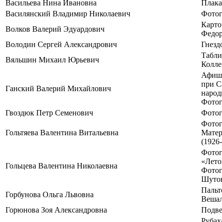
Васильева Нина Ивановна
Плака
Василянский Владимир Николаевич
Фотог
Карто
Волков Валерий Эдуардович
Федор
Володин Сергей Александрович
Гнезд
Табли
Вяльшин Михаил Юрьевич
Колле
Афиши
при С
Ганский Валерий Михайлович
народн
Фотог
Гвоздюк Петр Семенович
Фотог
Фотог
Гольтяева Валентина Витальевна
Матер
(1926-
Фотог
«Лето
Гольцева Валентина Николаевна
Фотог
Шутов
Пальт
Горбунова Ольга Львовна
Вешал
Горюнова Зоя Александровна
Подве
Рубах