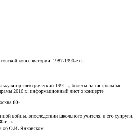
овской консерватории. 1987-1990-е гг.
лькулятор электрический 1991 г.; билеты на гастрольные
драмы 2016 г.; информационный лист о концерте
осква-80»
нной войны, впоследствии школьного учителя, и его супруги,
0-е гг.
и об О.И. Янковском.