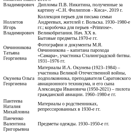
Владимирович
Дипломы П.В. Никитина, полученные за
картину «С.Н. Филиппов - Киса». 2019 г.
Коллекция перьев для письма семьи
Ноллетов
Андреевых, жителей г. Вольска. 1930–1980-е
Игорь
гг.; коробочка для перьев «Primrose».
Владимирович
Великобритания. Нач. ХХ в.
Бытовые предметы.1970-е гг.
Фотографии и документы М.Я.
Овчинникова
Овчинникова – капитана парохода
Татьяна
«Самара», участника Сталинградской битвы.
Георгиевна
1931–1976 гг.
Материалы И.А. Окунева (1923–1984) –
участника Великой Отечественной войны,
Окунева Ольга
подполковника, преподавателя Саратовского
Георгиевна
авиационного техникума, и его сына
Александра Ивановича (1950-2021) – пилота
гражданской авиации. 1960–1980-е гг.
Пантеева
Материалы о родственниках,
Наталия
репрессированных в 1930-е гг.
Михайловна
Панченко
Валентина
Предметы одежды. 1930–1950-е гг.
Григорьевна