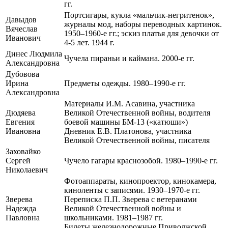
гг.
Портсигары, кукла «мальчик-негритенок»,
Давыдов
журналы мод, наборы переводных картинок.
Вячеслав
1950–1960-е гг.; эскиз платья для девочки от
Иванович
4-5 лет. 1944 г.
Динес Людмила
Чучела пираньи и каймана. 2000-е гг.
Александровна
Дубовова
Ирина
Предметы одежды. 1980–1990-е гг.
Александровна
Материалы И.М. Асавина, участника
Дюдяева
Великой Отечественной войны, водителя
Евгения
боевой машины БМ-13 («катюши»)
Ивановна
Дневник Е.В. Платонова, участника
Великой Отечественной войны, писателя
Заховайко
Сергей
Чучело гагары краснозобой. 1980–1990-е гг.
Николаевич
Фотоаппараты, кинопроектор, кинокамера,
киноленты с записями. 1930–1970-е гг.
Зверева
Переписка П.П. Зверева с ветеранами
Надежда
Великой Отечественной войны и
Павловна
школьниками. 1981–1987 гг.
Билеты железнодорожные Приволжской