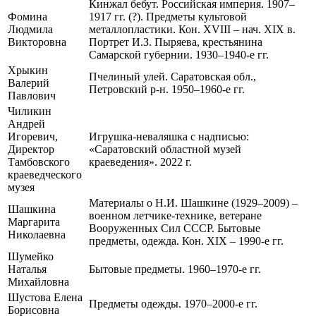
Кинжал бебут. Российская империя. 1907–
Фомина
1917 гг. (?). Предметы культовой
Людмила
металлопластики. Кон. XVIII – нач. XIX в.
Викторовна
Портрет И.З. Пыряева, крестьянина
Самарской губернии. 1930–1940-е гг.
Хрыкин
Пчелиный улей. Саратовская обл.,
Валерий
Петровский р-н. 1950–1960-е гг.
Павлович
Чиликин
Андрей
Игоревич,
Игрушка-неваляшка с надписью:
Директор
«Саратовский областной музей
Тамбовского
краеведения». 2022 г.
краеведческого
музея
Материалы о Н.И. Шашкине (1929–2009) –
Шашкина
военном летчике-технике, ветеране
Маргарита
Вооруженных Сил СССР. Бытовые
Николаевна
предметы, одежда. Кон. XIX – 1990-е гг.
Шумейко
Наталья
Бытовые предметы. 1960–1970-е гг.
Михайловна
Шустова Елена
Предметы одежды. 1970–2000-е гг.
Борисовна