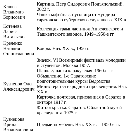
Картина. Петр Сидорович Подъяпольский.
Клюев
2022 г.
Владимир
Чашка кофейная, пуговица от мундира
Борисович
саратовского губернского служащего. XIX в.
Котенева
Коллекция грампластинок Апрелевского и
Лариса
Ташкентского заводов. 1949–1950-е гг.
Витальевна
Креленко
Наталия
Ковры. Нач. XX в., 1956 г.
Станиславовна
Значок. VI Всемирный фестиваль молодежи
и студентов. Москва-1957.
Шапка-ушанка каракулевая. 1960-е гг.
Объявление. 1-е Саратовские
подготовительные курсы Ведомства
Кузнецов Олег
Министерства народного просвещения. Нач.
Александрович
XX в.
Карточка почтовая, присланная в Саратов в
октябре 1917 г.
Фотооткрытка. Саратов. Областной музей
краеведения. 1975 г.
Кузнецова
Ирина
Предметы мебели. Нач. ХХ в. – 1950-е гг.
Владимировна