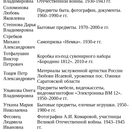
Владимировна
Отечественной войны. 1930-1943 гг.
Соломонова
Предметы быта, фотографии, документы.
Любовь
1960–1990-е гг.
Яковлевна
Степнова Дарья
Бытовые предметы. 1970–2000-е гг.
Владимировна
Стребков
Михаил
Самопрялка «Немка». 1930-е гг.
Александрович
Тотфалушин
Коробка из-под сувенирного набора
Виктор
«Бородино 1812». 2010-е гг.
Петрович
Материалы заслуженной артистки России
Тощев Петр
Любови Исаевой, уроженки пос. Озинки
Александрович
Саратовской области
Предметы мебели, видеокассеты,
Ульянова Онега
видеомагнитофон «Электроника ВМ 12».
Владимировна
1950–2000-е гг.
Уткина Мария
Бытовые предметы, елочные игрушки. 1950–
Николаевна
1980-е гг.
Фесовец
Фотографии А.И. Комаровой, участницы
Людмила
Великой Отечественной войны. 1943–1945
Ивановна
гг.