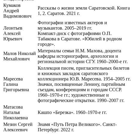
Кумаков
Рассказы о жизни земли Саратовской. Книга
Андрей
1, 2. Саратов. 2021 г.
Вадимовович
Фотографии известных актеров и
Леонтьев
музыкантов. 2005–2019 гг.
Алексей
Компакт-диск с фотографиями О.П.
Юрьевич
Табакова в Саратове. «Юбилей в родном
городе».
Материалы семьи Н.М. Малова, доцента
Малов Николай
кафедры историографии, археологии и
Михайлович
региональной истории СГУ. 1960–2000-е гг.
Коллекция писем, пригласительных билетов
и книжных закладок саратовского
Маресева
коллекционера Ю.В. Маресева. 1954–2005 гг.
Галина
Значки, посвященные Ленину, партийным
Григорьевна
съездам, конференциям и городам СССР.
1960–1970-е гг.; художественные и
фотографические открытки. 1990–2007 гг.
Матасова
Наталья
Кашпо «Березка». 1960–1970-е гг.
Николаевна
Мезин Сергей
Знамя «Путь Петра Великого». Санкт-
Алексеевич
Петербург. 2022 г.