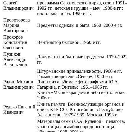
Сергей
программа Саратовского цирка, сезон 1991–
Владимирович
1992 гг.; детская игрушка – меч. 1980-е гг.;
настольная игра. 1990-е гг.
Провоторова
Марина
Предметы одежды и быта. 1960–2000-е гг.
Викторовна
Прохоров
Константин
Вентилятор бытовой. 1960-е гг.
Олегович
Пузиков
Документы и бытовые предметы. 1970–2022
Александр
гг.
Васильевич
Штурманские принадлежности. 1960-е гг.
Громкоговоритель «Север». 1950-е гг.
Радин Михаил
Листы из альбома с фотографиями Ю.А.
Владимирович
Гагарина. г. Энгельс. 1961–1986 гг.
Книга «Мы возвращаем в небо вертолеты».
2006 г.
Книга памяти. Военнослужащие органов и
Редько Евгений
войск КГБ СССР, погибшие в Республике
Иванович
Афганистан. 1979-1989. Москва. 1993 г.
Материалы семьи О.А. Рулевой – педагога,
участницы ансамбля народного танца
«Радуга». 1925–2001 гг.