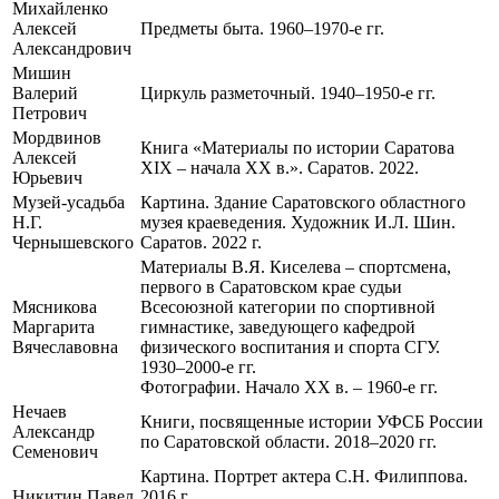
Михайленко
Алексей
Предметы быта. 1960–1970-е гг.
Александрович
Мишин
Валерий
Циркуль разметочный. 1940–1950-е гг.
Петрович
Мордвинов
Книга «Материалы по истории Саратова
Алексей
XIX – начала XX в.». Саратов. 2022.
Юрьевич
Музей-усадьба
Картина. Здание Саратовского областного
Н.Г.
музея краеведения. Художник И.Л. Шин.
Чернышевского
Саратов. 2022 г.
Материалы В.Я. Киселева – спортсмена,
первого в Саратовском крае судьи
Мясникова
Всесоюзной категории по спортивной
Маргарита
гимнастике, заведующего кафедрой
Вячеславовна
физического воспитания и спорта СГУ.
1930–2000-е гг.
Фотографии. Начало ХХ в. – 1960-е гг.
Нечаев
Книги, посвященные истории УФСБ России
Александр
по Саратовской области. 2018–2020 гг.
Семенович
Картина. Портрет актера С.Н. Филиппова.
Никитин Павел
2016 г.