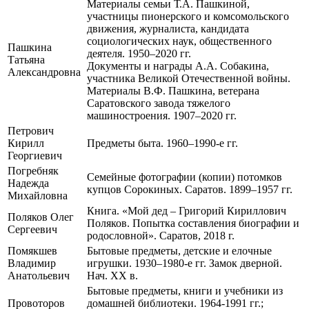
Материалы семьи Т.А. Пашкиной,
участницы пионерского и комсомольского
движения, журналиста, кандидата
социологических наук, общественного
Пашкина
деятеля. 1950–2020 гг.
Татьяна
Документы и награды А.А. Собакина,
Александровна
участника Великой Отечественной войны.
Материалы В.Ф. Пашкина, ветерана
Саратовского завода тяжелого
машиностроения. 1907–2020 гг.
Петрович
Кирилл
Предметы быта. 1960–1990-е гг.
Георгиевич
Погребняк
Семейные фотографии (копии) потомков
Надежда
купцов Сорокиных. Саратов. 1899–1957 гг.
Михайловна
Книга. «Мой дед – Григорий Кириллович
Поляков Олег
Поляков. Попытка составления биографии и
Сергеевич
родословной». Саратов, 2018 г.
Помякшев
Бытовые предметы, детские и елочные
Владимир
игрушки. 1930–1980-е гг. Замок дверной.
Анатольевич
Нач. XX в.
Бытовые предметы, книги и учебники из
Провоторов
домашней библиотеки. 1964-1991 гг.;