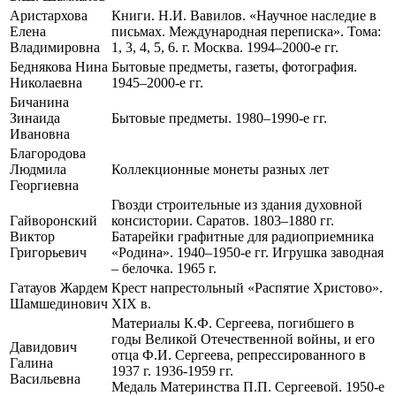
Аристархова
Книги. Н.И. Вавилов. «Научное наследие в
Елена
письмах. Международная переписка». Тома:
Владимировна
1, 3, 4, 5, 6. г. Москва. 1994–2000-е гг.
Беднякова Нина
Бытовые предметы, газеты, фотография.
Николаевна
1945–2000-е гг.
Бичанина
Зинаида
Бытовые предметы. 1980–1990-е гг.
Ивановна
Благородова
Людмила
Коллекционные монеты разных лет
Георгиевна
Гвозди строительные из здания духовной
Гайворонский
консистории. Саратов. 1803–1880 гг.
Виктор
Батарейки графитные для радиоприемника
Григорьевич
«Родина». 1940–1950-е гг. Игрушка заводная
– белочка. 1965 г.
Гатауов Жардем
Крест напрестольный «Распятие Христово».
Шамшединович
XIX в.
Материалы К.Ф. Сергеева, погибшего в
годы Великой Отечественной войны, и его
Давидович
отца Ф.И. Сергеева, репрессированного в
Галина
1937 г. 1936-1959 гг.
Васильевна
Медаль Материнства П.П. Сергеевой. 1950-е