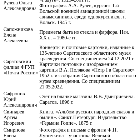
Рулева Ольга
Фотография. А.А. Рулев, курсант 1-й
Александровна
Вольской военной авиационной школы
авиамехаников, среди однокурсников. г.
Вольск. 1945 г.
Сапожникова
Предметы быта из стекла и фарфора. Нач.
Елена
ХХ в. – 1980-е гг.
Алексеевна
Конверты и почтовые карточки, изданные к
135-летию Саратовского областного музея
краеведения. Со спецгашением 24.12.2021 г.
Саратовский
Карточки почтовые с изображением
филиал ФГУП
картины В.А. Полякова «Петр I в Саратове»
«Почта России»
1952 г. из собрания Саратовского областного
музея краеведения. Со спецгашением
21.05.2022.
Сафронов
Счет на бланке магазина В.В. Дмитриевича.
Юрий
Саратов. 1896 г.
Александрович
Свинарев
Книга. «Альбом русских народных сказок и
Артем
былин». Санкт-Петербург: Издательство
Игоревич
«Германа Гоппе», 1875 г.
Смирнова
Фотография и письма с фронта Ф.Н.
Елена
Луничкина – участника Великой