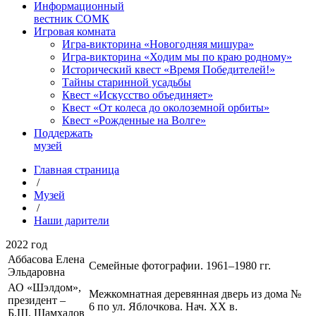
Информационный
вестник СОМК
Игровая комната
Игра-викторина «Новогодняя мишура»
Игра-викторина «Ходим мы по краю родному»
Исторический квест «Время Победителей!»
Тайны старинной усадьбы
Квест «Искусство объединяет»
Квест «От колеса до околоземной орбиты»
Квест «Рожденные на Волге»
Поддержать
музей
Главная страница
/
Музей
/
Наши дарители
2022 год
Аббасова Елена
Семейные фотографии. 1961–1980 гг.
Эльдаровна
АО «Шэлдом»,
Межкомнатная деревянная дверь из дома №
президент –
6 по ул. Яблочкова. Нач. ХХ в.
Б.Ш. Шамхалов