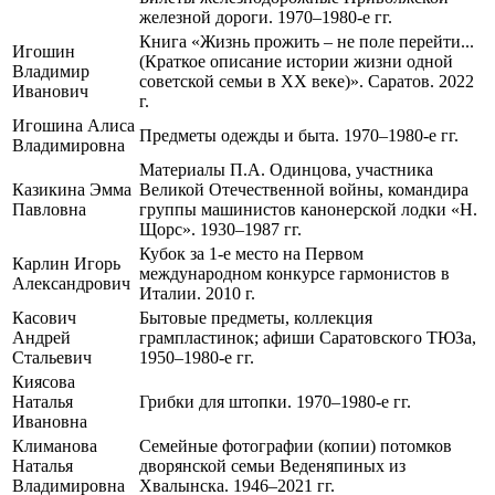
железной дороги. 1970–1980-е гг.
Книга «Жизнь прожить – не поле перейти...
Игошин
(Краткое описание истории жизни одной
Владимир
советской семьи в XX веке)». Саратов. 2022
Иванович
г.
Игошина Алиса
Предметы одежды и быта. 1970–1980-е гг.
Владимировна
Материалы П.А. Одинцова, участника
Казикина Эмма
Великой Отечественной войны, командира
Павловна
группы машинистов канонерской лодки «Н.
Щорс». 1930–1987 гг.
Кубок за 1-е место на Первом
Карлин Игорь
международном конкурсе гармонистов в
Александрович
Италии. 2010 г.
Касович
Бытовые предметы, коллекция
Андрей
грампластинок; афиши Саратовского ТЮЗа,
Стальевич
1950–1980-е гг.
Киясова
Наталья
Грибки для штопки. 1970–1980-е гг.
Ивановна
Климанова
Семейные фотографии (копии) потомков
Наталья
дворянской семьи Веденяпиных из
Владимировна
Хвалынска. 1946–2021 гг.