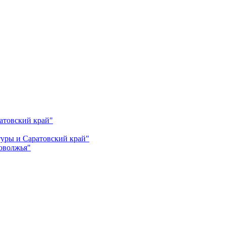
атовский край"
ьтуры и Саратовский край"
Поволжья"