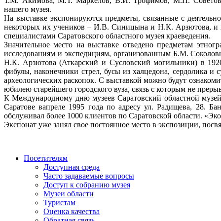
Т.М. Акимова, М.Т. Маркелов, В.И. Трофимов, М.П. Советов
нашего музея.
На выставке экспонируются предметы, связанные с деятельн
некоторых их учеников – И.В. Синицына и Н.К. Арзютова, и 
специалистами Саратовского областного музея краеведения.
Значительное место на выставке отведено предметам этног
исследованиям и экспедициям, организованным Б.М. Соколов
Н.К. Арзютова (Аткарский и Сусловский могильники) в 1920
фибулы, наконечники стрел, бусы из халцедона, сердолика и
археологических раскопок. С выставкой можно будут ознакомит
юбилею старейшего городского вуза, связь с которым не преры
К Международному дню музеев Саратовский областной музей 
Саратове вапреле 1995 года по адресу ул. Радищева, 28. 
обслуживал более 1000 клиентов по Саратовской области. «Эк
Экспонат уже занял свое постоянное место в экспозиции, пос
Посетителям
Доступная среда
Часто задаваемые вопросы
Доступ к собранию музея
Музеи области
Туристам
Оценка качества
Обратная связь