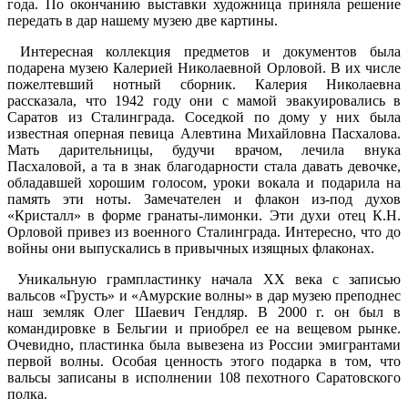
года. По окончанию выставки художница приняла решение
передать в дар нашему музею две картины.
Интересная коллекция предметов и документов была
подарена музею Калерией Николаевной Орловой. В их числе
пожелтевший нотный сборник. Калерия Николаевна
рассказала, что 1942 году они с мамой эвакуировались в
Саратов из Сталинграда. Соседкой по дому у них была
известная оперная певица Алевтина Михайловна Пасхалова.
Мать дарительницы, будучи врачом, лечила внука
Пасхаловой, а та в знак благодарности стала давать девочке,
обладавшей хорошим голосом, уроки вокала и подарила на
память эти ноты. Замечателен и флакон из-под духов
«Кристалл» в форме гранаты-лимонки. Эти духи отец К.Н.
Орловой привез из военного Сталинграда. Интересно, что до
войны они выпускались в привычных изящных флаконах.
Уникальную грампластинку начала ХХ века с записью
вальсов «Грусть» и «Амурские волны» в дар музею преподнес
наш земляк Олег Шаевич Гендляр. В 2000 г. он был в
командировке в Бельгии и приобрел ее на вещевом рынке.
Очевидно, пластинка была вывезена из России эмигрантами
первой волны. Особая ценность этого подарка в том, что
вальсы записаны в исполнении 108 пехотного Саратовского
полка.