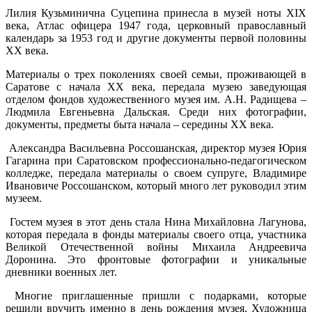
Лилия Кузьминична Суцепина принесла в музей ноты XIX
века, Атлас офицера 1947 года, церковный православный
календарь за 1953 год и другие документы первой половины
ХХ века.
Материалы о трех поколениях своей семьи, проживающей в
Саратове с начала ХХ века, передала музею заведующая
отделом фондов художественного музея им. А.Н. Радищева –
Людмила Евгеньевна Дальская. Среди них фотографии,
документы, предметы быта начала – середины ХХ века.
Александра Васильевна Россошанская, директор музея Юрия
Гагарина при Саратовском профессионально-педагогическом
колледже, передала материалы о своем супруге, Владимире
Ивановиче Россошанском, который много лет руководил этим
музеем.
Гостем музея в этот день стала Нина Михайловна Лагунова,
которая передала в фонды материалы своего отца, участника
Великой Отечественной войны Михаила Андреевича
Доронина. Это фронтовые фотографии и уникальные
дневники военных лет.
Многие приглашенные пришли с подарками, которые
решили вручить именно в день рождения музея. Художница