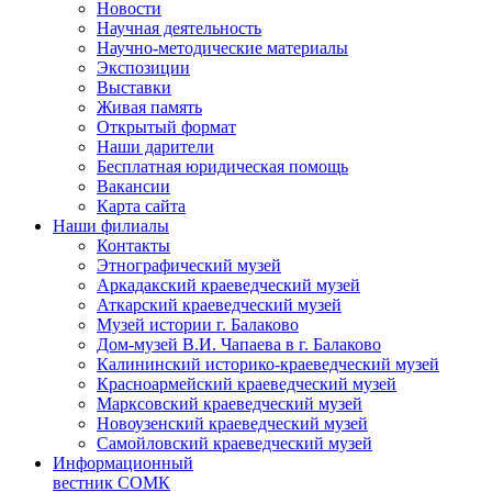
Новости
Научная деятельность
Научно-методические материалы
Экспозиции
Выставки
Живая память
Открытый формат
Наши дарители
Бесплатная юридическая помощь
Вакансии
Карта сайта
Наши филиалы
Контакты
Этнографический музей
Аркадакский краеведческий музей
Аткарский краеведческий музей
Музей истории г. Балаково
Дом-музей В.И. Чапаева в г. Балаково
Калининский историко-краеведческий музей
Красноармейский краеведческий музей
Марксовский краеведческий музей
Новоузенский краеведческий музей
Самойловский краеведческий музей
Информационный
вестник СОМК