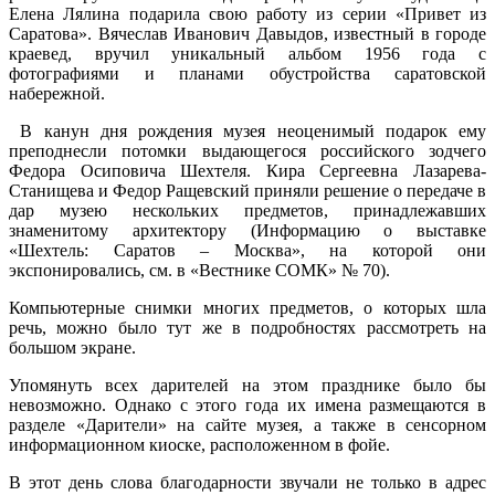
Елена Лялина подарила свою работу из серии «Привет из
Саратова». Вячеслав Иванович Давыдов, известный в городе
краевед, вручил уникальный альбом 1956 года с
фотографиями и планами обустройства саратовской
набережной.
В канун дня рождения музея неоценимый подарок ему
преподнесли потомки выдающегося российского зодчего
Федора Осиповича Шехтеля. Кира Сергеевна Лазарева-
Станищева и Федор Ращевский приняли решение о передаче в
дар музею нескольких предметов, принадлежавших
знаменитому архитектору (Информацию о выставке
«Шехтель: Саратов – Москва», на которой они
экспонировались, см. в «Вестнике СОМК» № 70).
Компьютерные снимки многих предметов, о которых шла
речь, можно было тут же в подробностях рассмотреть на
большом экране.
Упомянуть всех дарителей на этом празднике было бы
невозможно. Однако с этого года их имена размещаются в
разделе «Дарители» на сайте музея, а также в сенсорном
информационном киоске, расположенном в фойе.
В этот день слова благодарности звучали не только в адрес