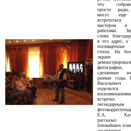
что собравш
просто рады,
могут еще
встретить
мастером и
работами. Зв
слова благодар
в его адрес, а 
посвященные
стихи. На бо
экране
демонстрировал
фотографии,
сделанные 
разные годы.
Васильевич
поделился
воспоминания
встреча
легендарным
фотокорреспонд
Е.А. Халд
рассказа
ближайших план
заключени