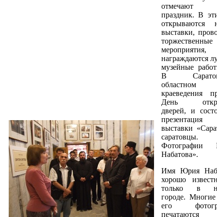
отмечают 
праздник. В эт
открываются 
выставки, прово
торжественные
мероприятия,
награждаются л
музейные работ
В Саратов
областном м
краеведения п
День откр
дверей, и состо
презентация
выставки «Сара
саратовцы.
Фотографии 
Набатова».
Имя Юрия Наб
хорошо извест
только в н
городе. Многие
его фотогр
печатаютс