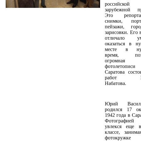
российско
зарубежной пр
Это репорта
снимки, порт
пейзажи, горо
зарисовки. Его 
отличало ум
оказаться в н
месте в ну
время, поэ
огромная ч
фотолетописи
Саратова состо
работ Ю
Набатова.
Юрий Василь
родился 17 ок
1942 года в Сар
Фотографие
увлекся еще 
классе, занима
фотокружке