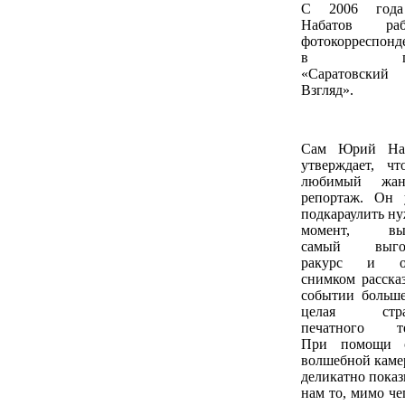
С 2006 год
Набатов рабо
фотокорреспонд
в газе
«Саратовский
Взгляд».
Сам Юрий Наб
утверждает, чт
любимый жа
репортаж. Он 
подкараулить н
момент, выб
самый выго
ракурс и о
снимком рассказ
событии больше
целая стра
печатного те
При помощи с
волшебной каме
деликатно показ
нам то, мимо че