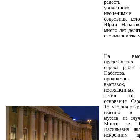
радость
увиденног
неоценимые
сокровища, кот
Юрий Набатов
много лет делит
своими земляка
На выста
представлено 
сорока работ
Набатова.
продолжает 
выставок,
посвященных 
летию со 
основания Сара
То, что она отк
именно в 
музеев, не случ
Много лет 
Васильевич явл
искренним др