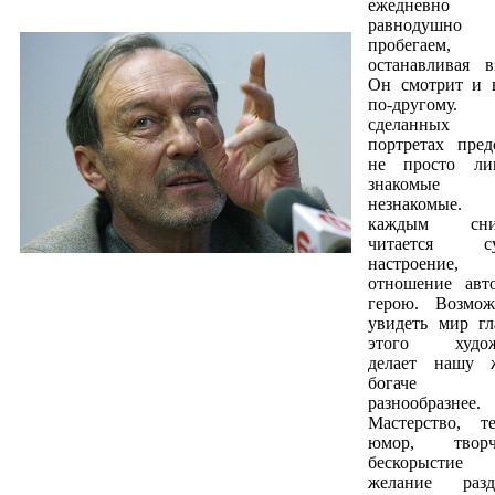
ежедневн
равнодушно
пробегаем
останавливая вз
Он смотрит и 
по-другому
сделанных
портретах пред
не просто ли
знакомы
незнакомые
каждым сни
читается суд
настроение,
отношение авт
герою. Возмож
увидеть мир гл
этого худож
делает нашу 
богаче
разнообразнее.
Мастерство, т
юмор, творче
бескорыст
желание разд