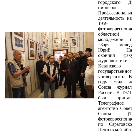
городского Д
пионеров.
Профессиональ
деятельность на
1959 г
фотокорреспонд
областной
молодежной г
«Заря молоде
Юрий Наба
окончил факу
журналистики
Казанского
государственног
университета. В
году стал чл
Союза журнал
России. В 1971
был приня
Телеграфное
агентство Совет
Союза (ТА
фотокорреспонд
по Саратовск
Пензенской обла