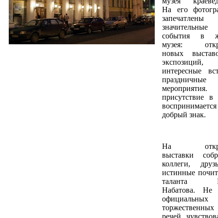
музея краевед
На его фотогр
запечатлены
значительные
события в ж
музея: откр
новых выстав
экспозиций,
интересные вст
праздничные
мероприятия.
присутствие в 
воспринимаетс
добрый знак.
На откры
выставки собр
коллеги, дру
истинные почит
таланта Ю
Набатова. Не
официальных
торжественных
речей, чувствов