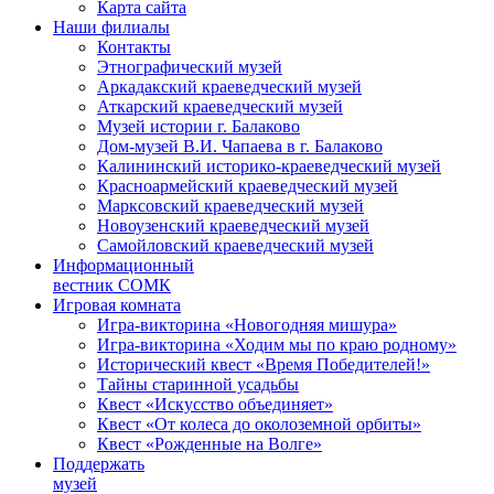
Карта сайта
Наши филиалы
Контакты
Этнографический музей
Аркадакский краеведческий музей
Аткарский краеведческий музей
Музей истории г. Балаково
Дом-музей В.И. Чапаева в г. Балаково
Калининский историко-краеведческий музей
Красноармейский краеведческий музей
Марксовский краеведческий музей
Новоузенский краеведческий музей
Самойловский краеведческий музей
Информационный
вестник СОМК
Игровая комната
Игра-викторина «Новогодняя мишура»
Игра-викторина «Ходим мы по краю родному»
Исторический квест «Время Победителей!»
Тайны старинной усадьбы
Квест «Искусство объединяет»
Квест «От колеса до околоземной орбиты»
Квест «Рожденные на Волге»
Поддержать
музей