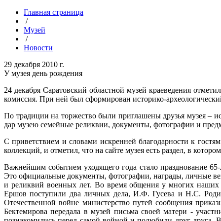
Главная страница
/
Музей
/
Новости
29 декабря 2010 г.
У музея день рождения
24 декабря Саратовский областной музей краеведения отметил
комиссия. При ней был сформирован историко-археологически
По традиции на торжество были приглашены друзья музея – ис
дар музею семейные реликвии, документы, фотографии и предмет
С приветствием и словами искренней благодарности к гостя
коллекций, и отметил, что на сайте музея есть раздел, в кото
Важнейшим событием уходящего года стало празднование 65-
Это официальные документы, фотографии, награды, личные вещи
и реликвий военных лет. Во время общения у многих наших 
Ершов поступили два личных дела, И.Ф. Гусева и Н.С. Родио
Отечественной войне министерство путей сообщения приказы
Бектемирова передала в музей письма своей матери - участ
познакомились перед самой войной и полюбили друг друга. В