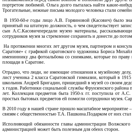
портретом любимой. Ольга долго пыталась найти какие-нибуд
Трогательные, нежные письма молодого человека стали семейно
В 1950-60-е годы лицо А.В. Горяиновой (Касович) было зна
принятый на штатную должность, о чем свидетельствует запись
сын А.С.Касовичпередали музею материалы, рассказывающи
сотрудников музея за стремление сохранить и донести до потом
На протяжении многих лет другом музея, партнером и консуль
Саратове» с графикой саратовского художника Бориса Михайл
имениннику два фотоальбома со снимками, которые по праву 
площади в Саратове.
Отрадно, что люди, не имеющие отношения к музейному делу,
лист ученика 2 класса Саратовской гимназии, который в 1915
школьник Андрей Бригадин, пришедший в музей со своим дед
х годов. Работники социальной службы Фрунзенского района 
лет. Коллекция предметов быта 1950-х гг. поступила от А.
простых бытовых предметов ей помогли сотрудники музея. Са
В 2010 году в нашей стране прошло масштабное мероприятие –
связям с общественностью Т.А. Пашкина.Подарком от них стал
Исполняющий обязанности главы администрации Волжского ра
администрацией может быть полезным для обеих сторон.