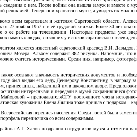
ь сведения о нем. После войны она вышла замуж и вместе с му
й реликвией. Теперь они хранятся в музее, а увидеть их можно
комо всем саратовцам и жителям Саратовской области. Алекса
 от 27 ноября 1957 г. в её трудовой книжке. Более 30 лет она о
е о ее работе на телевидении. Некоторые предметы уже вве
ков память о людях, стоявших у истоков саратовского телевиден
тантом является известный саратовский краевед В.И. Давыдов
.
овича Мозера. Альбом содержит 382 рисунка. Напомнив, что в
можно считать историческими. Среди них, например, фотограф
 также осознают значимость исторических документов и необхо
 году был выдан его деду, Дендерову Константину, в награду з
ом, принес штык, найденный им в школьном дворе. Предположит
посчитали интересными и передали в музей сохранившиеся фотог
С. Майоровой
–
преподавателяСГУ, постоянного члена историко-
ратовская художница Елена Лялина тоже пришла с подарком – к
 Всероссийская перепись населения. Среди гостей были заместит
 портфель переписчика со всем содержимым.
йона А.Г. Халов поздравил сотрудников музея и отметил важн