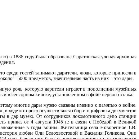
лю) в 1886 году была образована Саратовская ученая архивная
едения.
то среди гостей занимают дарители, люди, которые принесли в
коло – 5000 предметов, значительная часть из них – это дары.
омную роль, которую дарители играют в пополнении музейных
ь и в сенсорном киоске, установленном в фойе первого этажа.
этому многие дары музею связаны именно с памятью о войне.
», в ходе которого осуществлялся сбор и оцифровка документов
ты в дар музею. От сотрудников локомотивного депо станции
ь приказ от 4 августа 1945 г.: в связи с Победой в Великой
 наложенные в годы войны. Жительница села Новорепное Т.В.
– история любви Оли Белохвостовой и Василия Голикова. Они
943 года. Среди них была и почтовая карточка с карандашным