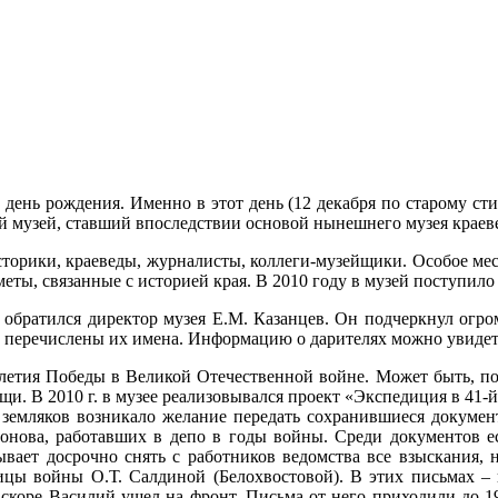
 день рождения. Именно в этот день (12 декабря по старому сти
й музей, ставший впоследствии основой нынешнего музея краев
торики, краеведы, журналисты, коллеги-музейщики. Особое мес
ы, связанные с историей края. В 2010 году в музей поступило о
м обратился директор музея Е.М. Казанцев. Он подчеркнул огр
ром перечислены их имена. Информацию о дарителях можно увидет
летия Победы в Великой Отечественной войне. Может быть, по
. В 2010 г. в музее реализовывался проект «Экспедиция в 41-й
земляков возникало желание передать сохранившиеся докумен
нова, работавших в депо в годы войны. Среди документов ест
вает досрочно снять с работников ведомства все взыскания,
ницы войны О.Т. Салдиной (Белохвостовой). В этих письмах 
скоре Василий ушел на фронт. Письма от него приходили до 1