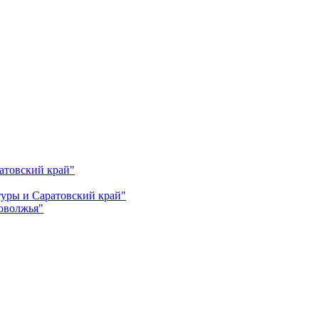
атовский край"
ьтуры и Саратовский край"
Поволжья"