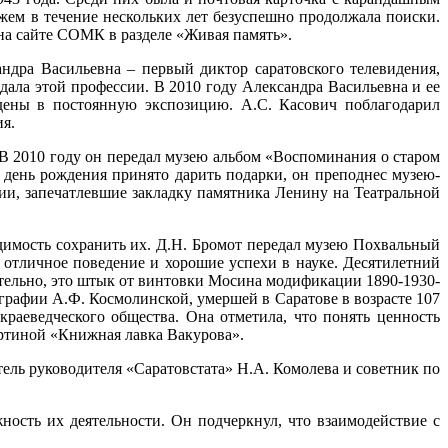
жем в течение нескольких лет безуспешно продолжала поиски.
 на сайте СОМК в разделе «Живая память».
ндра Васильевна – первый диктор саратовского телевидения,
тдала этой профессии. В 2010 году Александра Васильевна и ее
дены в постоянную экспозицию. А.С. Касович поблагодарил
ия.
В 2010 году он передал музею альбом «Воспоминания о старом
 день рождения принято дарить подарки, он преподнес музею-
ии, запечатлевшие закладку памятника Ленину на Театральной
димость сохранить их. Д.Н. Бромот передал музею Похвальный
а отличное поведение и хорошие успехи в науке. Десятилетний
ельно, это штык от винтовки Мосина модификации 1890-1930-
рафии А.Ф. Космолинской, умершей в Саратове в возрасте 107
краеведческого общества. Она отметила, что понять ценность
артиной «Книжная лавка Вакурова».
ель руководителя «Саратовстата» Н.А. Комолева и советник по
ость их деятельности. Он подчеркнул, что взаимодействие с