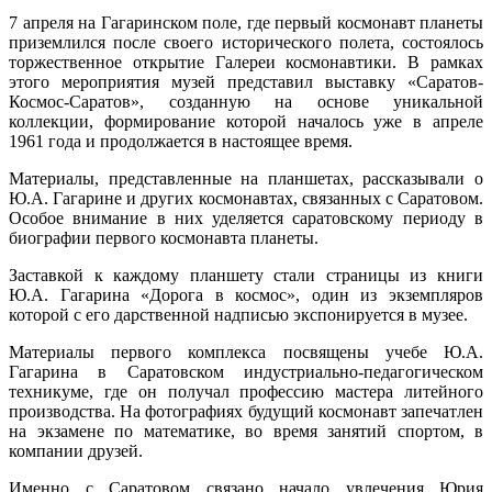
7 апреля на Гагаринском поле, где первый космонавт планеты
приземлился после своего исторического полета, состоялось
торжественное открытие Галереи космонавтики. В рамках
этого мероприятия музей представил выставку «Саратов-
Космос-Саратов», созданную на основе уникальной
коллекции, формирование которой началось уже в апреле
1961 года и продолжается в настоящее время.
Материалы, представленные на планшетах, рассказывали о
Ю.А. Гагарине и других космонавтах, связанных с Саратовом.
Особое внимание в них уделяется саратовскому периоду в
биографии первого космонавта планеты.
Заставкой к каждому планшету стали страницы из книги
Ю.А. Гагарина «Дорога в космос», один из экземпляров
которой с его дарственной надписью экспонируется в музее.
Материалы первого комплекса посвящены учебе Ю.А.
Гагарина в Саратовском индустриально-педагогическом
техникуме, где он получал профессию мастера литейного
производства. На фотографиях будущий космонавт запечатлен
на экзамене по математике, во время занятий спортом, в
компании друзей.
Именно с Саратовом связано начало увлечения Юрия