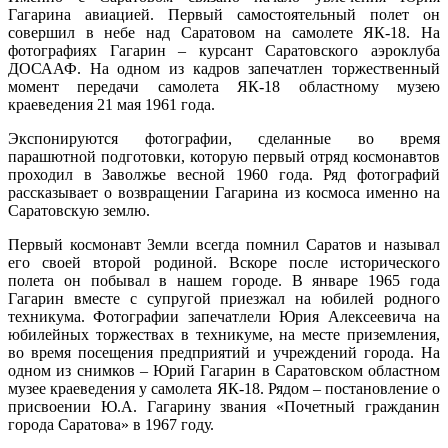
Гагарина авиацией. Первый самостоятельный полет он
совершил в небе над Саратовом на самолете ЯК-18. На
фотографиях Гагарин – курсант Саратовского аэроклуба
ДОСААФ. На одном из кадров запечатлен торжественный
момент передачи самолета ЯК-18 областному музею
краеведения 21 мая 1961 года.
Экспонируются фотографии, сделанные во время
парашютной подготовки, которую первый отряд космонавтов
проходил в Заволжье весной 1960 года. Ряд фотографий
рассказывает о возвращении Гагарина из космоса именно на
Саратовскую землю.
Первый космонавт Земли всегда помнил Саратов и называл
его своей второй родиной. Вскоре после исторического
полета он побывал в нашем городе. В январе 1965 года
Гагарин вместе с супругой приезжал на юбилей родного
техникума. Фотографии запечатлели Юрия Алексеевича на
юбилейных торжествах в техникуме, на месте приземления,
во время посещения предприятий и учреждений города. На
одном из снимков – Юрий Гагарин в Саратовском областном
музее краеведения у самолета ЯК-18. Рядом – постановление о
присвоении Ю.А. Гагарину звания «Почетный гражданин
города Саратова» в 1967 году.