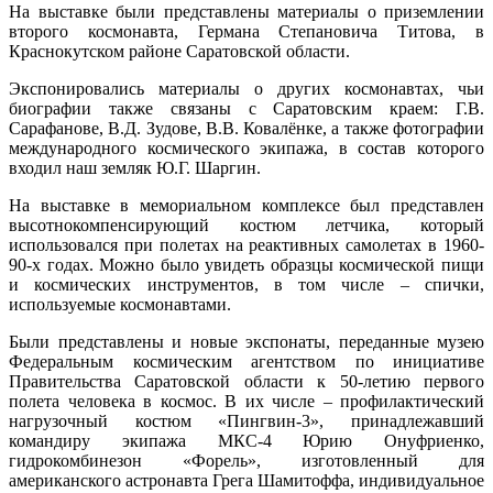
На выставке были представлены материалы о приземлении
второго космонавта, Германа Степановича Титова, в
Краснокутском районе Саратовской области.
Экспонировались материалы о других космонавтах, чьи
биографии также связаны с Саратовским краем: Г.В.
Сарафанове, В.Д. Зудове, В.В. Ковалёнке, а также фотографии
международного космического экипажа, в состав которого
входил наш земляк Ю.Г. Шаргин.
На выставке в мемориальном комплексе был представлен
высотнокомпенсирующий костюм летчика, который
использовался при полетах на реактивных самолетах в 1960-
90-х годах. Можно было увидеть образцы космической пищи
и космических инструментов, в том числе – спички,
используемые космонавтами.
Были представлены и новые экспонаты, переданные музею
Федеральным космическим агентством по инициативе
Правительства Саратовской области к 50-летию первого
полета человека в космос. В их числе – профилактический
нагрузочный костюм «Пингвин-3», принадлежавший
командиру экипажа МКС-4 Юрию Онуфриенко,
гидрокомбинезон «Форель», изготовленный для
американского астронавта Грега Шамитоффа, индивидуальное