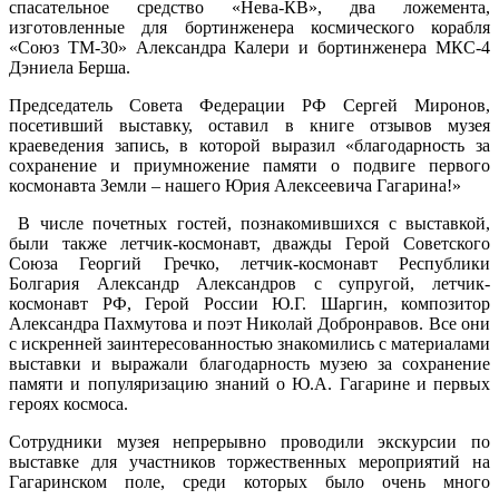
спасательное средство «Нева-КВ», два ложемента,
изготовленные для бортинженера космического корабля
«Союз ТМ-30» Александра Калери и бортинженера МКС-4
Дэниела Берша.
Председатель Совета Федерации РФ
Сергей Миронов,
посетивший выставку, оставил в книге отзывов музея
краеведения запись, в которой выразил «благодарность за
сохранение и приумножение памяти о подвиге первого
космонавта Земли – нашего Юрия Алексеевича Гагарина!»
В числе почетных гостей, познакомившихся с выставкой,
были также летчик-космонавт, дважды Герой Советского
Союза
Георгий Гречко,
летчик-космонавт Республики
Болгария Александр Александров с супругой, летчик-
космонавт РФ, Герой России Ю.Г. Шаргин, композитор
Александра Пахмутова и поэт Николай Добронравов.
Все они
с искренней заинтересованностью знакомились с материалами
выставки и выражали благодарность музею за сохранение
памяти и популяризацию знаний о Ю.А. Гагарине и первых
героях космоса.
Сотрудники музея непрерывно проводили экскурсии по
выставке для участников торжественных мероприятий на
Гагаринском поле, среди которых было очень много