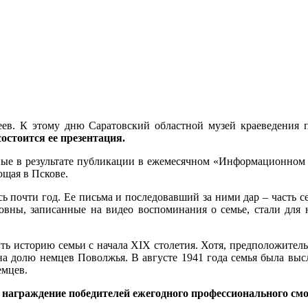
ев. К этому дню Саратовский областной музей краеведения
остоится ее презентация.
ные в результате публикации в ежемесячном «Информационном 
щая в Пскове.
 почти год. Ее письма и последовавший за ними дар – часть 
овны, записанные на видео воспоминания о семье, стали для
ть историю семьи с начала XIX столетия. Хотя, предположитель
 долю немцев Поволжья. В августе 1941 года семья была высла
емцев.
и награждение победителей ежегодного профессионального с