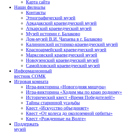
Карта сайта
Наши филиалы
Контакты
Этнографический музей
Аркадакский краеведческий музей
Аткарский краеведческий музей
Музей истории г. Балаково
Дом-музей В.И. Чапаева в г. Балаково
Калининский историко-краеведческий музей
Красноармейский краеведческий музей
Марксовский краеведческий музей
Новоузенский краеведческий музей
Самойловский краеведческий музей
Информационный
вестник СОМК
Игровая комната
Игра-викторина «Новогодняя мишура»
Игра-викторина «Ходим мы по краю родному»
Исторический квест «Время Победителей!»
Тайны старинной усадьбы
Квест «Искусство объединяет»
Квест «От колеса до околоземной орбиты»
Квест «Рожденные на Волге»
Поддержать
музей