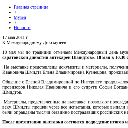
Главная страница
/
Музей
/
Новости
17 мая 2011 г.
К Международному Дню музеев
18 мая мы по традиции отмечаем Международный день музе
саратовской династии аптекарей Шмидтов». 18 мая в 10.30 с
На выставке представлены документы и материалы, получен
Ивановича Шмидта Елена Владимировна Кузнецова, проживаю
Общение с Еленой Владимировной по Интернету продолжалось
провизоров Николая Ивановича и его супруги Софьи Богдан
Шмидтов.
Материалы, представленные на выставке, позволяют проследи
веку. Шмидты прошли через все испытания, которые выпали на
были оправданы тысячи безвинно пострадавших российских н
После презентации выставки состоится подведение итогов 