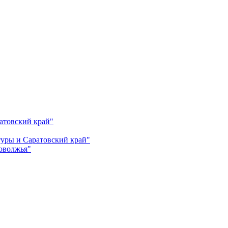
атовский край"
ьтуры и Саратовский край"
Поволжья"