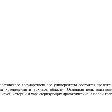
Саратовского государственного университета состоится презент
зея краеведения и архивов области. Основная цель выстав
йской истории и характеризующих драматические, а порой траг