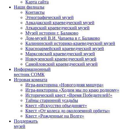
Карта сайта
Наши филиалы
Контакты
Этнографический музей
Аркадакский краеведческий музей
Аткарский краеведческий музей
Музей истории г. Балаково
Дом-музей В.И. Чапаева в г. Балаково
Калининский историко-краеведческий музей
Красноармейский краеведческий музей
Марксовский краеведческий музей
Новоузенский краеведческий музей
Самойловский краеведческий музей
Информационный
вестник СОМК
Игровая комната
Игра-викторина «Новогодняя мишура»
Игра-викторина «Ходим мы по краю родному»
Исторический квест «Время Победителей!»
Тайны старинной усадьбы
Квест «Искусство объединяет»
Квест «От колеса до околоземной орбиты»
Квест «Рожденные на Волге»
Поддержать
музей