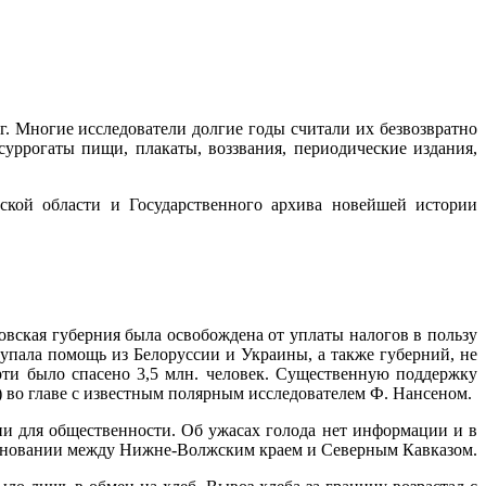
г. Многие исследователи долгие годы считали их безвозвратно
уррогаты пищи, плакаты, воззвания, периодические издания,
вской области и Государственного архива новейшей истории
товская губерния была освобождена от уплаты налогов в пользу
пала помощь из Белоруссии и Украины, а также губерний, не
рти было спасено 3,5 млн. человек. Существенную поддержку
во главе с известным полярным исследователем Ф. Нансеном.
ни для общественности. Об ужасах голода нет информации и в
ревновании между Нижне-Волжским краем и Северным Кавказом.