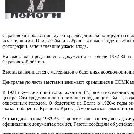
Саратовский областной музей краеведения экспонирует на выс
исчезнувшими. В музее были собраны живые свидетельства и
фотографии, запечатлевшие ужасы глода.
На выставке представлены документы о голоде 1932-33 гг.
Саратовской области.
Выставка начинается с материалов о бедствиях дореволюционных
Центральную часть выставки занимают хранящиеся в СОМК м
В 1921 г. жесточайший голод охватил 37% всего населения Сар
центра. Эти средства шли на помощь голодающим. Была созд
охваченных голодом. О бедствиях на Волге в 1920-е годы з
оказали общества Красного Креста, Американская администр
О трагедии голода 1932-33 гг. долгие годы запрещалось даж
официальных документах тех лет. Газеты сообщали об успеха