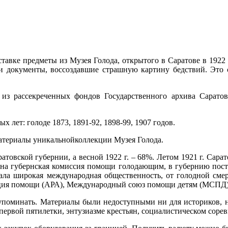
тавке предметы из Музея Голода, открытого в Саратове в 1922 
 документы, воссоздавшие страшную картину бедствий. Это с
 из рассекреченных фондов Государственного архива Сарато
 лет: голоде 1873, 1891-92, 1898-99, 1907 годов.
атериалы уникальной
коллекции Музея Голода.
атовской губернии, а весной 1922 г. – 68%. Летом 1921 г. Сара
ана губернская комиссия помощи голодающим, в губернию посту
нала широкая международная общественность, от голодной сме
ация помощи (АРА), Международный союз помощи детям (МСПД) 
е упоминать. Материалы были недоступными ни для историков, 
х первой пятилетки, энтузиазме крестьян, социалистическом со