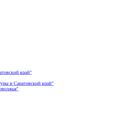
атовский край"
ьтуры и Саратовский край"
Поволжья"