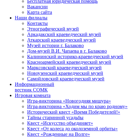
Бесплатная юридическая помощь
Вакансии
Карта сайта
Наши филиалы
Контакты
Этнографический музей
Аркадакский краеведческий музей
Аткарский краеведческий музей
Музей истории г. Балаково
Дом-музей В.И. Чапаева в г. Балаково
Калининский историко-краеведческий музей
Красноармейский краеведческий музей
Марксовский краеведческий музей
Новоузенский краеведческий музей
Самойловский краеведческий музей
Информационный
вестник СОМК
Игровая комната
Игра-викторина «Новогодняя мишура»
Игра-викторина «Ходим мы по краю родному»
Исторический квест «Время Победителей!»
Тайны старинной усадьбы
Квест «Искусство объединяет»
Квест «От колеса до околоземной орбиты»
Квест «Рожденные на Волге»