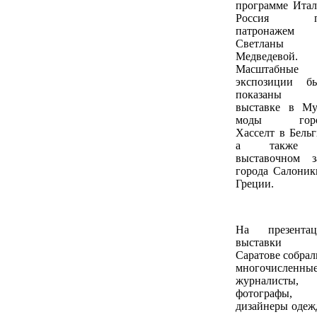
программе Итал
Россия п
патронажем
Светланы
Медведевой.
Масштабные
экспозиции б
показаны 
выставке в Му
моды горо
Хасселт в Бельг
а также
выставочном з
города Салоник
Греции.
На презента
выставки
Саратове собрал
многочисленны
журналисты,
фотографы,
дизайнеры одеж