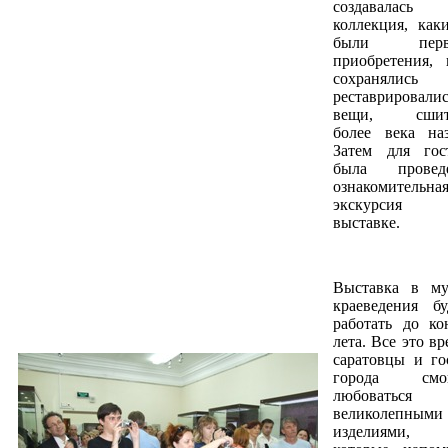
создавалась
коллекция, как
были перв
приобретения, 
сохранялис
реставрировали
вещи, сшит
более века наз
Затем для гос
была провед
ознакомительна
экскурсия 
выставке.
Выставка в му
краеведения бу
работать до ко
лета. Все это вр
саратовцы и го
города смо
любоваться
великолепными
изделиями,