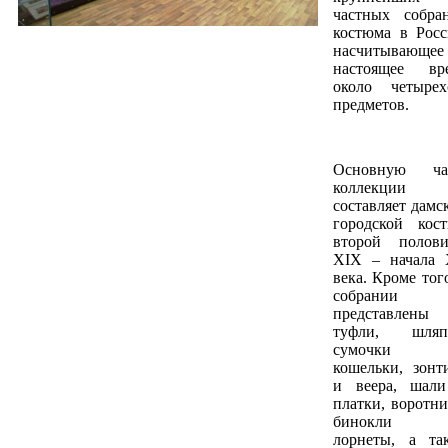
частных собра
костюма в Росс
насчитывающе
настоящее вр
около четырех
предметов.
Основную ча
коллекции
составляет дамс
городской кос
второй полов
ХIХ – начала
века. Кроме того
собрании
представлены
туфли, шляп
сумочки
кошельки, зонт
и веера, шал
платки, воротни
бинокли
лорнеты, а та