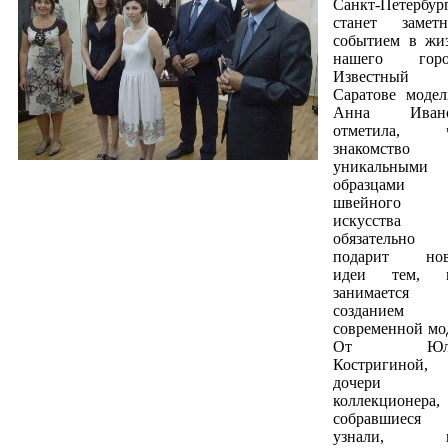
Санкт-Петербур
станет замет
событием в жи
нашего горо
Известный
Саратове модел
Анна Ивано
отметила, 
знакомство
уникальными
образцами
швейного
искусства
обязательно
подарит но
идеи тем, 
занимается
созданием
современной мо
От Юл
Костригиной,
дочери
коллекционера,
собравшиеся
узнали, к