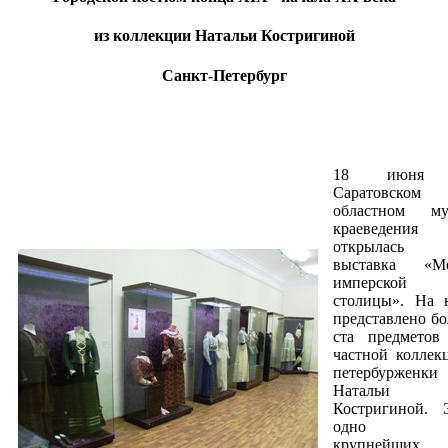
из коллекции Натальи Костригиной
Санкт-Петербург
18 июня
Саратовском
областном му
краеведения
открылась
выставка «М
имперской
столицы». На 
представлено бо
ста предметов
частной коллек
петербурженки
Натальи
Костригиной. 
одно 
крупнейших