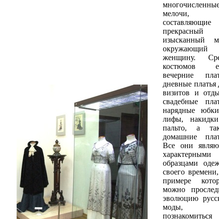
многочисленны
мелочи,
составляющие
прекрасный
изысканный м
окружающий
женщину. Ср
костюмов е
вечерние плат
дневные платья 
визитов и отды
свадебные плат
нарядные юбк
лифы, накидк
пальто, а та
домашние плат
Все они являю
характерными
образцами оде
своего времени,
примере кото
можно прослед
эволюцию русс
моды,
познакомитьс