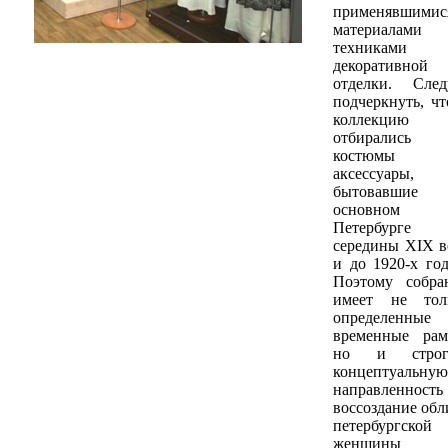
применявшимис
материалам
техниками
декоративной
отделки. След
подчеркнуть, чт
коллекцию
отбирались
костюмы
аксессуары,
бытовавшие
основном
Петербурге
середины ХIХ в
и до 1920-х год
Поэтому собра
имеет не тол
определенные
временные рам
но и строг
концептуальную
направленность
воссоздание обл
петербургской
женщины