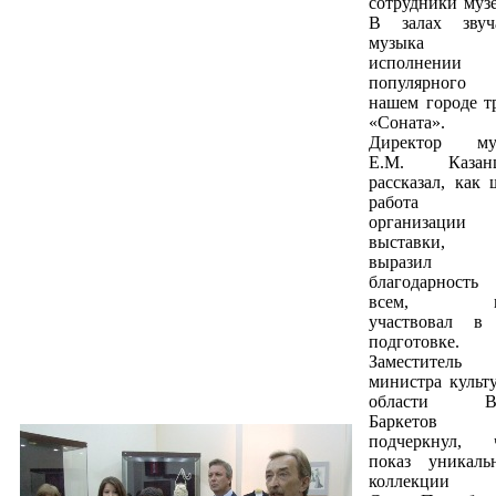
сотрудники музе
В залах звуч
музыка
исполнении
популярног
нашем городе т
«Соната».
Директор му
Е.М. Казан
рассказал, как 
работа 
организации
выставки,
выразил
благодарность
всем, к
участвовал в
подготовке.
Заместитель
министра культ
области В.
Баркетов
подчеркнул, 
показ уникаль
коллекции 