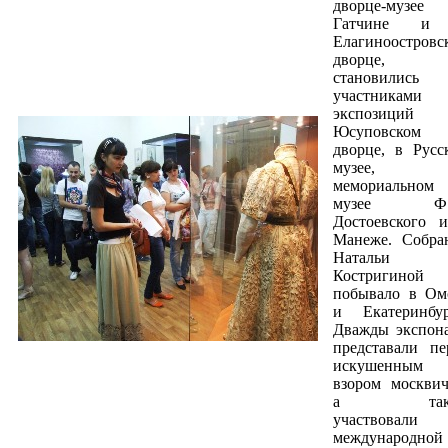
дворце-музе
Гатчине и
Елагиноостровс
дворце,
становились
участниками
экспозиций
Юсуповском
дворце, в Русс
музее,
мемориальном
музее Ф.
Достоевского 
Манеже. Собра
Натальи
Костригиной
побывало в Ом
и Екатеринбур
Дважды экспон
представали пе
искушенным
взором москвич
а так
участвовал
международной