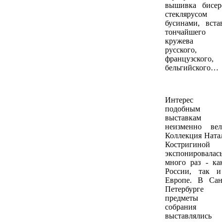
вышивка бисер
стеклярусо
бусинами, вста
тончайшего
кружева
русского,
французского,
бельгийского…
Интерес
подобным
выставкам
неизменно вел
Коллекция Ната
Костригиной
экспонировалас
много раз - ка
России, так 
Европе. В Сан
Петербурге
предметы 
собрания
выставлялись