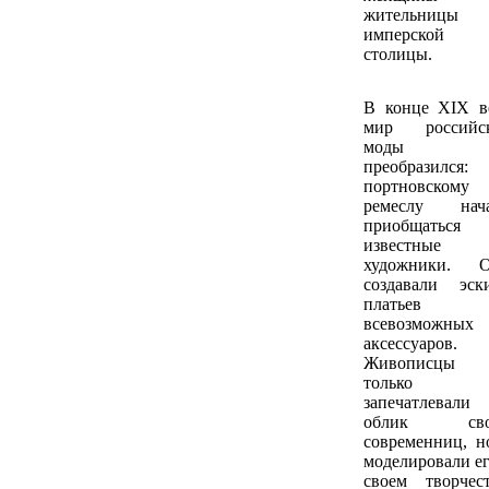
жительницы
имперской
столицы.
В конце XIX в
мир российс
моды
преобразился
портновскому
ремеслу нач
приобщаться
известные
художники. 
создавали эск
платьев
всевозможных
аксессуаров.
Живописцы 
только
запечатлевали
облик сво
современниц, н
моделировали ег
своем творчест