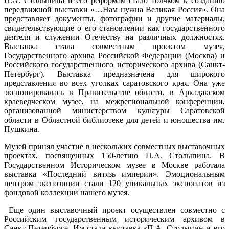
П.А. Столыпина и его реформам стало толчком к созданию
передвижной выставки «…Нам нужна Великая Россия». Она
представляет документы, фотографии и другие материалы,
свидетельствующие о его становлении как государственного
деятеля и служении Отечеству на различных должностях.
Выставка стала совместным проектом музея,
Государственного архива Российской Федерации (Москва) и
Российского государственного исторического архива (Санкт-
Петербург). Выставка предназначена для широкого
представления во всех уголках саратовского края. Она уже
экспонировалась в Правительстве области, в Аркадакском
краеведческом музее, на межрегиональной конференции,
организованной министерством культуры Саратовской
области в Областной библиотеке для детей и юношества им.
Пушкина.
Музей принял участие в нескольких совместных выставочных
проектах, посвященных 150-летию П.А. Столыпина. В
Государственном Историческом музее в Москве работала
выставка «Последний витязь империи». Эмоциональным
центром экспозиции стали 120 уникальных экспонатов из
фондовой коллекции нашего музея.
Еще один выставочный проект осуществлен совместно с
Российским государственным историческим архивом в
Санкт-Петербурге. Им стала выставка «П.А. Столыпин и его