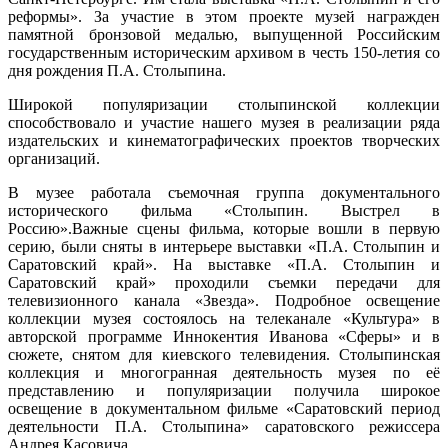
реформы». За участие в этом проекте музей награжден
памятной бронзовой медалью, выпущенной Российским
государственным историческим архивом в честь 150-летия со
дня рождения П.А. Столыпина.
Широкой популяризации столыпинской коллекции
способствовало и участие нашего музея в реализации ряда
издательских и кинематографических проектов творческих
организаций.
В музее работала съемочная группа документального
исторического фильма «Столыпин. Выстрел в
Россию».Важные сцены фильма, которые вошли в первую
серию, были сняты в интерьере выставки «П.А. Столыпин и
Саратовский край». На выставке «П.А. Столыпин и
Саратовский край» проходили съемки передачи для
телевизионного канала «Звезда». Подробное освещение
коллекции музея состоялось на телеканале «Культура» в
авторской программе Иннокентия Иванова «Сферы» и в
сюжете, снятом для киевского телевидения. Столыпинская
коллекция и многогранная деятельность музея по её
представлению и популяризации получила широкое
освещение в документальном фильме «Саратовский период
деятельности П.А. Столыпина» саратовского режиссера
Андрея Касовича.