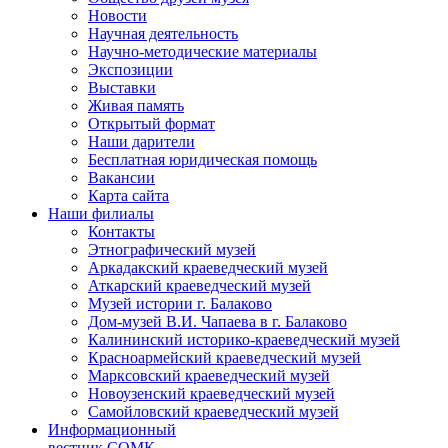
Новости
Научная деятельность
Научно-методические материалы
Экспозиции
Выставки
Живая память
Открытый формат
Наши дарители
Бесплатная юридическая помощь
Вакансии
Карта сайта
Наши филиалы
Контакты
Этнографический музей
Аркадакский краеведческий музей
Аткарский краеведческий музей
Музей истории г. Балаково
Дом-музей В.И. Чапаева в г. Балаково
Калининский историко-краеведческий музей
Красноармейский краеведческий музей
Марксовский краеведческий музей
Новоузенский краеведческий музей
Самойловский краеведческий музей
Информационный
вестник СОМК