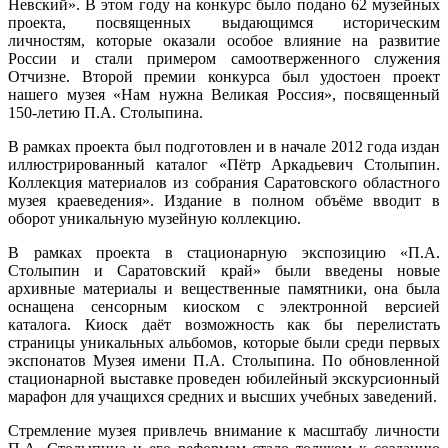
Невский». В этом году на конкурс было подано 62 музейных
проекта, посвященных выдающимся историческим
личностям, которые оказали особое влияние на развитие
России и стали примером самоотверженного служения
Отчизне. Второй премии конкурса был удостоен проект
нашего музея «Нам нужна Великая Россия», посвященный
150-летию П.А. Столыпина.
В рамках проекта был подготовлен и в начале 2012 года издан
иллюстрированный каталог «Пётр Аркадьевич Столыпин.
Коллекция материалов из собрания Саратовского областного
музея краеведения». Издание в полном объёме вводит в
оборот уникальную музейную коллекцию.
В рамках проекта в стационарную экспозицию «П.А.
Столыпин и Саратовский край» были введены новые
архивные материалы и вещественные памятники, она была
оснащена сенсорным киоском с электронной версией
каталога. Киоск даёт возможность как бы перелистать
страницы уникальных альбомов, которые были среди первых
экспонатов Музея имени П.А. Столыпина. По обновленной
стационарной выставке проведен юбилейный экскурсионный
марафон для учащихся средних и высших учебных заведений.
Стремление музея привлечь внимание к масштабу
личности