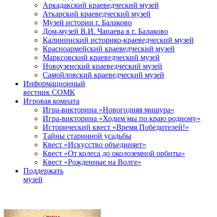
Аркадакский краеведческий музей
Аткарский краеведческий музей
Музей истории г. Балаково
Дом-музей В.И. Чапаева в г. Балаково
Калининский историко-краеведческий музей
Красноармейский краеведческий музей
Марксовский краеведческий музей
Новоузенский краеведческий музей
Самойловский краеведческий музей
Информационный
вестник СОМК
Игровая комната
Игра-викторина «Новогодняя мишура»
Игра-викторина «Ходим мы по краю родному»
Исторический квест «Время Победителей!»
Тайны старинной усадьбы
Квест «Искусство объединяет»
Квест «От колеса до околоземной орбиты»
Квест «Рожденные на Волге»
Поддержать
музей