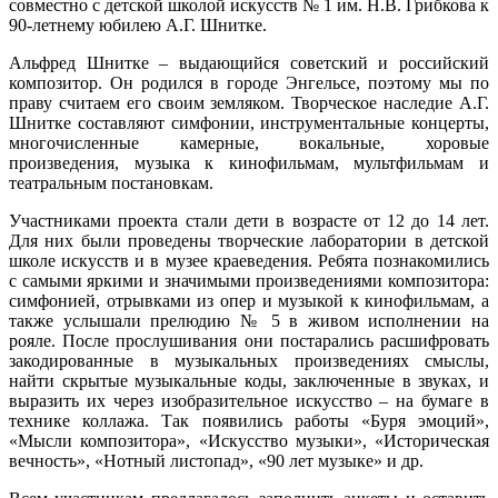
совместно с детской школой искусств № 1 им. Н.В. Грибкова к
90-летнему юбилею А.Г. Шнитке.
Альфред Шнитке – выдающийся советский и российский
композитор. Он родился в городе Энгельсе, поэтому мы по
праву считаем его своим земляком. Творческое наследие А.Г.
Шнитке составляют симфонии, инструментальные концерты,
многочисленные камерные, вокальные, хоровые
произведения, музыка к кинофильмам, мультфильмам и
театральным постановкам.
Участниками проекта стали дети в возрасте от 12 до 14 лет.
Для них были проведены творческие лаборатории в детской
школе искусств и в музее краеведения. Ребята познакомились
с самыми яркими и значимыми произведениями композитора:
симфонией, отрывками из опер и музыкой к кинофильмам, а
также услышали прелюдию № 5 в живом исполнении на
рояле. После прослушивания они постарались расшифровать
закодированные в музыкальных произведениях смыслы,
найти скрытые музыкальные коды, заключенные в звуках, и
выразить их через изобразительное искусство – на бумаге в
технике коллажа. Так появились работы «Буря эмоций»,
«Мысли композитора», «Искусство музыки», «Историческая
вечность», «Нотный листопад», «90 лет музыке» и др.