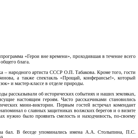
 программа «Герои вне времени», проходившая в течение всего
 общего блага.
а – народного артиста СССР О.П. Табакова. Кроме того, гости
нова, а также спектакль «Прощай, конферансье!», который
ок» и мастер-классе в отделе природы.
оды рассказывали об исторических событиях и наших земляках,
рисущие настоящим героям. Часто рассказчиками становились
ических мини-викторин. Первым гостей встречал комендант
 напоминал о славных защитниках волжских берегов и о визите
ках нужно было проявить смелость и находчивость, по-своему
на бал. В беседе упоминались имена А.А. Столыпина, П.С.
й.