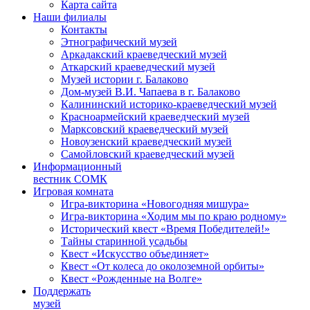
Карта сайта
Наши филиалы
Контакты
Этнографический музей
Аркадакский краеведческий музей
Аткарский краеведческий музей
Музей истории г. Балаково
Дом-музей В.И. Чапаева в г. Балаково
Калининский историко-краеведческий музей
Красноармейский краеведческий музей
Марксовский краеведческий музей
Новоузенский краеведческий музей
Самойловский краеведческий музей
Информационный
вестник СОМК
Игровая комната
Игра-викторина «Новогодняя мишура»
Игра-викторина «Ходим мы по краю родному»
Исторический квест «Время Победителей!»
Тайны старинной усадьбы
Квест «Искусство объединяет»
Квест «От колеса до околоземной орбиты»
Квест «Рожденные на Волге»
Поддержать
музей