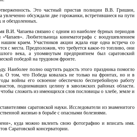
отверженность. Это частный пристав полиции В.В. Гришин,
а увлеченно обсуждали две горожанки, встретившиеся на пути
х и обездоленных.
я В.И. Чапаева связано с одним из наиболее бурных периодов
м «Чапаев». Любительница кинематографа с воодушевлением
с нашим краем. Участников акции ждала еще одна встреча со
ся с места. Предположив, что требуется какое-то топливо, они
ошлого века, а упомянутым предприятием был саратовский
ческой победой на трудовом фронте.
ду. Наиболее полно ощутить радость этого праздника помогло
 О том, что Победа ковалась не только на фронтах, но и в
годы войны его освоение обеспечило бесперебойную работу
иастов, поднимавших целину в заволжских районах области.
 чтобы сложить из имеющихся слов пословицы о хлебе, земле и
ставителями саратовской науки. Исследователи из знаменитого
бственной жизнью в борьбе с опасными болезнями.
мени», куда можно вклеить свою фотографию и вписать имя.
нтов Саратовской консерватории.