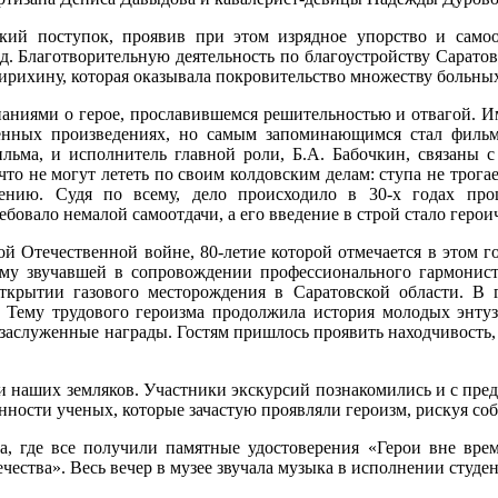
кий поступок, проявив при этом изрядное упорство и само
д. Благотворительную деятельность по благоустройству Саратов
ирихину, которая оказывала покровительство множеству больны
наниями о герое, прославившемся решительностью и отвагой. Им
венных произведениях, но самым запоминающимся стал филь
фильма, и исполнитель главной роли, Б.А. Бабочкин, связаны 
 не могут лететь по своим колдовским делам: ступа не трогает
лению. Судя по всему, дело происходило в 30-х годах пр
овало немалой самоотдачи, а его введение в строй стало герои
й Отечественной войне, 80-летие которой отмечается в этом го
у звучавшей в сопровождении профессионального гармониста.
ткрытии газового месторождения в Саратовской области. В 
Тему трудового героизма продолжила история молодых энтуз
 заслуженные награды. Гостям пришлось проявить находчивость,
и наших земляков. Участники экскурсий познакомились и с пред
нности ученых, которые зачастую проявляли героизм, рискуя со
а, где все получили памятные удостоверения «Герои вне вре
чества». Весь вечер в музее звучала музыка в исполнении студе