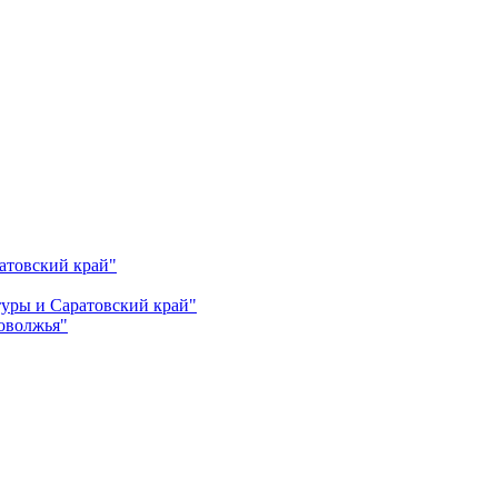
атовский край"
ьтуры и Саратовский край"
Поволжья"