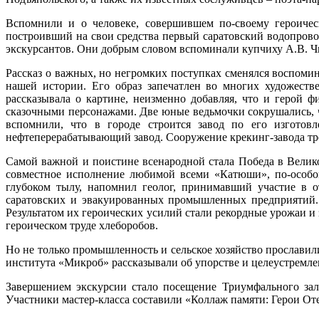
Вспомнили и о человеке, совершившем по-своему героичес
построивший на свои средства первый саратовский водопрово
экскурсантов. Они добрым словом вспоминали купчиху А.В. Ч
Рассказ о важных, но негромких поступках сменялся воспоми
нашей истории. Его образ запечатлен во многих художест
рассказывала о картине, неизменно добавляя, что и герой 
сказочными персонажами. Две юные ведьмочки сокрушались, что
вспомнили, что в городе строится завод по его изготов
нефтеперерабатывающий завод. Сооружение крекинг-завода треб
Самой важной и поистине всенародной стала Победа в Велико
совместное исполнение любимой всеми «Катюши», по-особом
глубоком тылу, напомнил геолог, принимавший участие в о
саратовских и эвакуированных промышленных предприятий. 
Результатом их героических усилий стали рекордные урожаи и
героическом труде хлеборобов.
Но не только промышленность и сельское хозяйство прославил
института «Микроб» рассказывали об упорстве и целеустремле
Завершением экскурсии стало посещение Триумфального зал
Участники мастер-класса составили «Коллаж памяти: Герои Оте