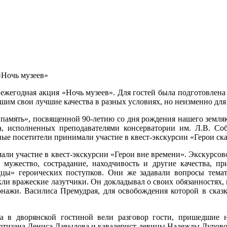
«Ночь музеев»
ь ежегодная акция «Ночь музеев». Для гостей была подготовлена
шим свои лучшие качества в разных условиях, но неизменно для
 память», посвященной 90-летию со дня рождения нашего земляк
 исполненных преподавателями консерватории им. Л.В. Соби
е посетители принимали участие в квест-экскурсии «Герои сказ
мали участие в квест-экскурсии «Герои вне времени». Экскурсов
 мужество, сострадание, находчивость и другие качества, п
цы» героических поступков. Они же задавали вопросы темат
икли вражеские лазутчики. Он докладывал о своих обязанностях,
онажи. Василиса Премудрая, для освобождения которой в сказ
а в дворянской гостиной вели разговор гости, пришедшие 
артизана Дениса Давыдова и кавалерист-девицы Надежды Дурово