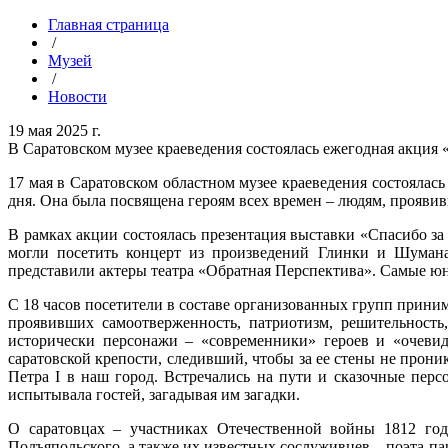
Главная страница
/
Музей
/
Новости
19 мая 2025 г.
В Саратовском музее краеведения состоялась ежегодная акция 
17 мая в Саратовском областном музее краеведения состоялас
дня. Она была посвящена героям всех времен – людям, проявив
В рамках акции состоялась презентация выставки «Спасибо за
могли посетить концерт из произведений Глинки и Шумана,
представили актеры театра «Обратная Перспектива». Самые юны
С 18 часов посетители в составе организованных групп прини
проявивших самоотверженность, патриотизм, решительность,
исторически персонажи – «современники» героев и «очевид
саратовской крепости, следивший, чтобы за ее стены не прон
Петра I в наш город. Встречались на пути и сказочные перс
испытывала гостей, загадывая им загадки.
О саратовцах – участниках Отечественной войны 1812 год
Подъяпольского, а также их известных сослуживцев – поэта-п